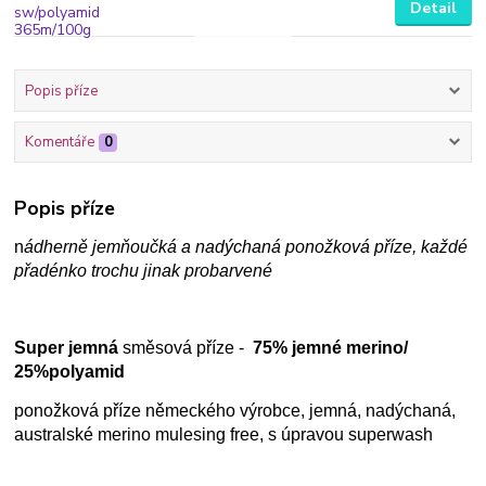
Detail
Popis příze
Komentáře
0
Popis příze
n
ádherně jemňoučká a nadýchaná ponožková příze, každé
přadénko trochu jinak probarvené
Super jemná
směsová příze -
75% jemné merino/
25%polyamid
ponožková příze německého výrobce, jemná, nadýchaná,
australské merino mulesing free, s úpravou superwash