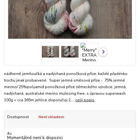
nádherně jemňoučká a nadýchaná ponožková příze, každé přadénko
trochu jinak probarvené Super jemná směsová příze - 75% jemné
merino/ 25%polyamid ponožková příze německého výrobce, jemná,
nadýchaná, australské merino mulesing free, s úpravou superwash
100g = cca 365m jehlice doporučuji 2,...
celý popis
Dostupnost
Není skladem
/
ks
Momentálně není k dispozici