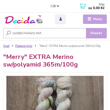
0
ks
CZK
za
0,00 Kč
Menu
Hledat
Úvod
Prodané příze
"Merry" EXTRA Merino sw/polyamid 365m/100g
"Merry" EXTRA Merino
sw/polyamid 365m/100g