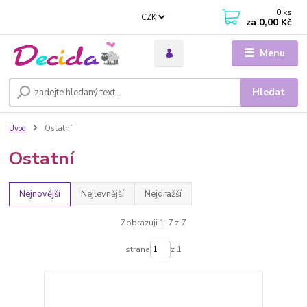
0
ks
CZK
za
0,00 Kč
Menu
Hledat
Úvod
Ostatní
Ostatní
Nejnovější
Nejlevnější
Nejdražší
Zobrazuji 1-7 z 7
strana
z 1