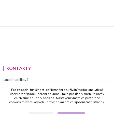
KONTAKTY
Jana Koudelková
+420734186543
Pro základní funkčnost, zpříjemnění používání webu, analytické
PO - PÁ (8-16h)
účely a v případě udělení souhlasu také pro účely cílení reklamy
využíváme soubory cookies. Nastavení vlastních preferencí
info@decida.cz
cookies můžete kdykoli upravit odkazem ve spodní části stránek.