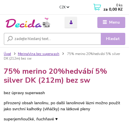
0
ks
CZK
za
0,00 Kč
Menu
Hledat
Úvod
Merino/vlna bez superwash
75% merino 20%hedvábí 5% silver
DK (212m) bez sw
75% merino 20%hedvábí 5%
silver DK (212m) bez sw
bez úpravy superwash
přirozený obsah lanolinu, po další lanolinové lázni možno použít
jako svrchní kalhotky (vlňáčky) na látkové pleny
superjemňoučké, ňuchňavé ♥