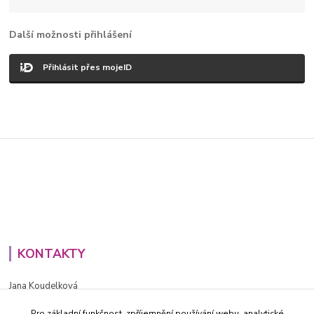
Další možnosti přihlášení
Přihlásit přes mojeID
KONTAKTY
Jana Koudelková
+420734186543
Pro základní funkčnost, zpříjemnění používání webu, analytické