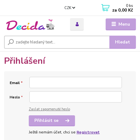
0
ks
CZK
za
0,00 Kč
Menu
Hledat
Přihlášení
Email
*
Heslo
*
Zaslat zapomenuté heslo
Přihlásit se
Ještě nemám účet, chci se
Registrovat