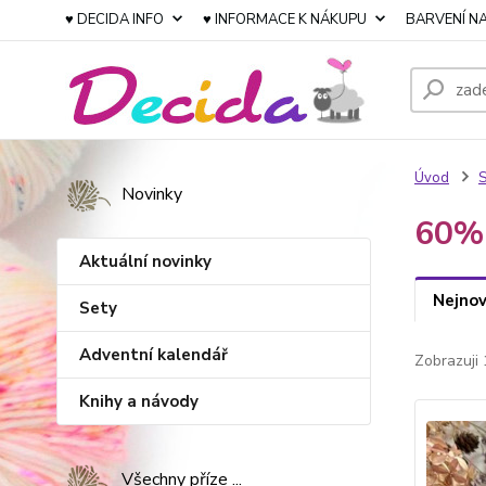
♥ DECIDA INFO
♥ INFORMACE K NÁKUPU
BARVENÍ NA
Úvod
Novinky
60% 
Aktuální novinky
Nejnov
Sety
Adventní kalendář
Zobrazuji 
Knihy a návody
Všechny příze ...