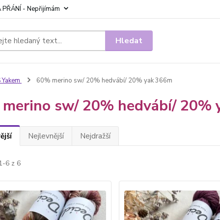
 PŘÁNÍ - Nepřijímám
Hledat
S Yakem
60% merino sw/ 20% hedvábí/ 20% yak 366m
merino sw/ 20% hedvábí/ 20% 
ější
Nejlevnější
Nejdražší
1-6 z 6