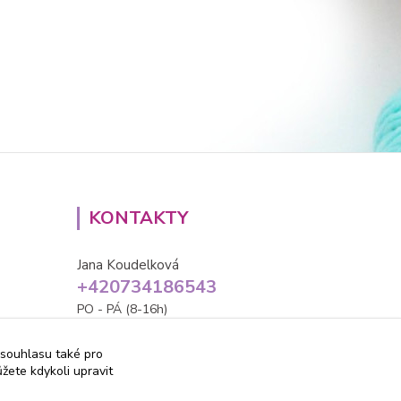
KONTAKTY
Jana Koudelková
+420734186543
PO - PÁ (8-16h)
info@decida.cz
 souhlasu také pro
žete kdykoli upravit