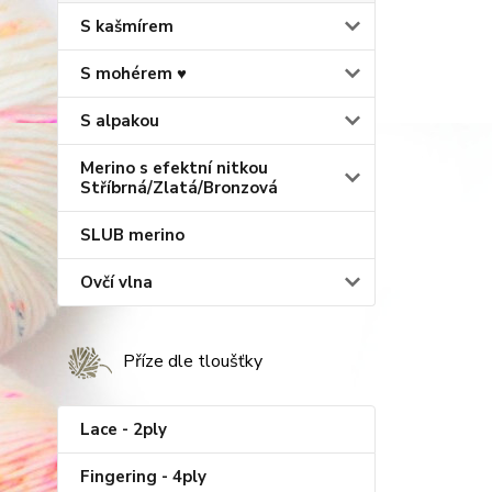
S kašmírem
S mohérem ♥
S alpakou
Merino s efektní nitkou
Stříbrná/Zlatá/Bronzová
SLUB merino
Ovčí vlna
Příze dle tloušťky
Lace - 2ply
Fingering - 4ply