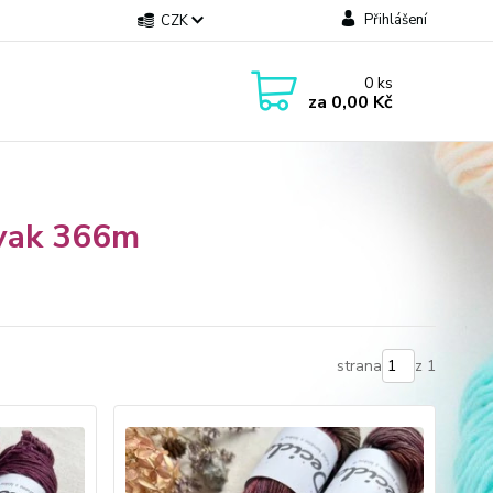
Přihlášení
CZK
0
ks
za
0,00 Kč
yak 366m
strana
z 1