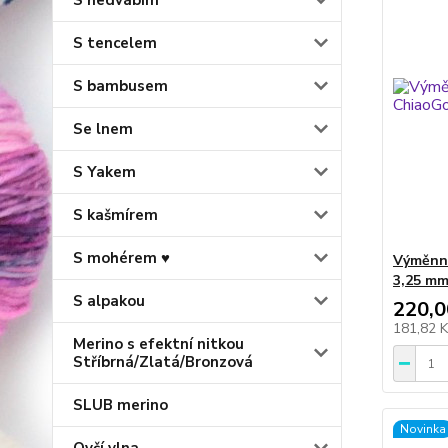
S hedvábím
S tencelem
S bambusem
Se lnem
S Yakem
S kašmírem
S mohérem ♥
Výměnné
3,25 mm
S alpakou
220,0
181,82 
Merino s efektní nitkou
Stříbrná/Zlatá/Bronzová
SLUB merino
Novinka