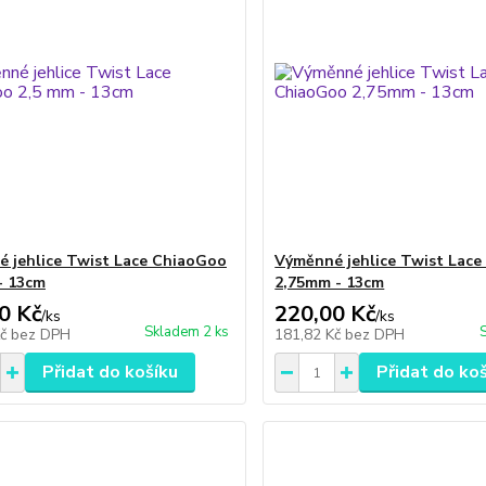
 jehlice Twist Lace ChiaoGoo
Výměnné jehlice Twist Lac
- 13cm
2,75mm - 13cm
0 Kč
220,00 Kč
/
ks
/
ks
Skladem 2 ks
Kč
bez DPH
181,82 Kč
bez DPH
Přidat do košíku
Přidat do ko