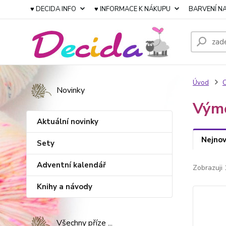
♥ DECIDA INFO
♥ INFORMACE K NÁKUPU
BARVENÍ NA
Úvod
Novinky
Výmě
Aktuální novinky
Nejnov
Sety
Adventní kalendář
Zobrazuji 
Knihy a návody
Všechny příze ...