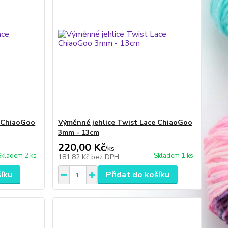
e ChiaoGoo
Výměnné jehlice Twist Lace ChiaoGoo
3mm - 13cm
220,00 Kč
/
ks
Skladem 2 ks
Skladem 1 ks
181,82 Kč
bez DPH
šíku
Přidat do košíku