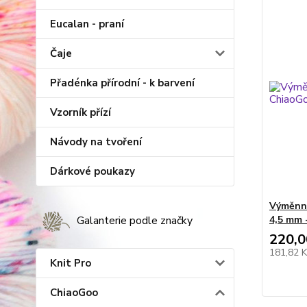
Eucalan - praní
Čaje
Přadénka přírodní - k barvení
Vzorník přízí
Návody na tvoření
Dárkové poukazy
Výměnné
Galanterie podle značky
4,5 mm 
220,0
181,82 
Knit Pro
ChiaoGoo