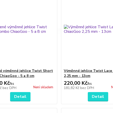
é výměnné jehlice Twist Short
Výměnné jehlice Twist Lac
hiaoGoo - 5 a 8 cm
2,25 mm - 13cm
0 Kč
220,00 Kč
/
ks
/
ks
Není skladem
N
Kč
bez DPH
181,82 Kč
bez DPH
Detail
Detail