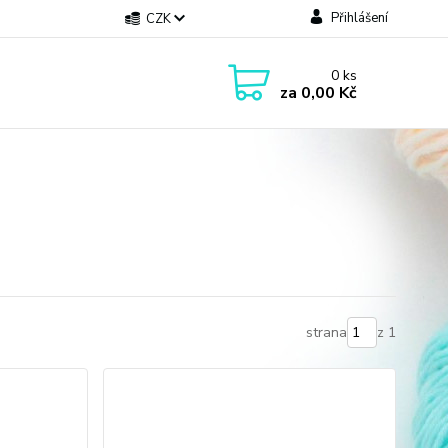
Přihlášení
CZK
0
ks
za
0,00 Kč
strana
z 1