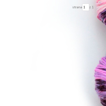
strana
z 1