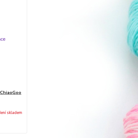
e ChiaoGoo
ení skladem