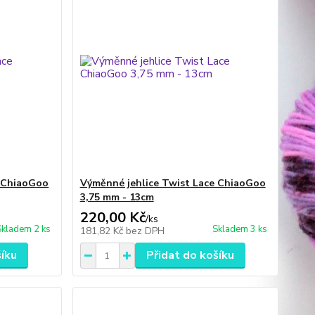
e ChiaoGoo
Výměnné jehlice Twist Lace ChiaoGoo
3,75 mm - 13cm
220,00 Kč
/
ks
Skladem 2 ks
Skladem 3 ks
181,82 Kč
bez DPH
šíku
Přidat do košíku