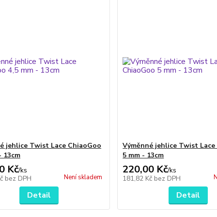
 jehlice Twist Lace ChiaoGoo
Výměnné jehlice Twist Lac
- 13cm
5 mm - 13cm
0 Kč
220,00 Kč
/
ks
/
ks
Není skladem
N
Kč
bez DPH
181,82 Kč
bez DPH
Detail
Detail