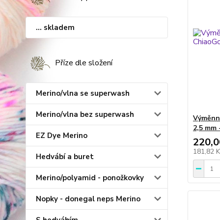
... skladem
Příze dle složení
Merino/vlna se superwash
Merino/vlna bez superwash
Výměnné
2,5 mm 
EZ Dye Merino
220,0
181,82 
Hedvábí a buret
Merino/polyamid - ponožkovky
Nopky - donegal neps Merino