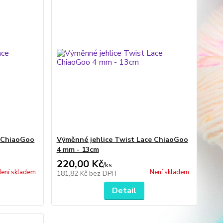
e ChiaoGoo
Výměnné jehlice Twist Lace ChiaoGoo
4 mm - 13cm
220,00 Kč
/
ks
ení skladem
Není skladem
181,82 Kč
bez DPH
Detail