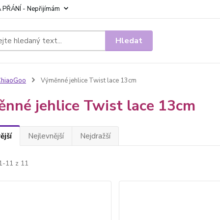
 PŘÁNÍ - Nepřijímám
Hledat
ChiaoGoo
Výměnné jehlice Twist lace 13cm
nné jehlice Twist lace 13cm
ější
Nejlevnější
Nejdražší
1-11 z 11