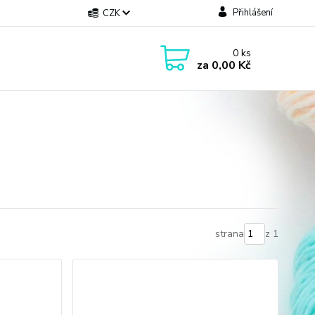
Přihlášení
CZK
0
ks
za
0,00 Kč
strana
z 1