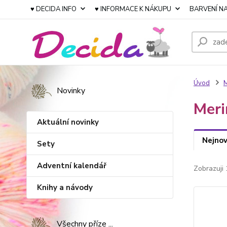
♥ DECIDA INFO
♥ INFORMACE K NÁKUPU
BARVENÍ NA
Úvod
M
Novinky
Meri
Aktuální novinky
Nejnov
Sety
Adventní kalendář
Zobrazuji 
Knihy a návody
Všechny příze ...