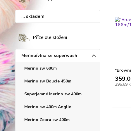
... skladem
Příze dle složení
Merino/vlna se superwash
Merino sw 680m
"Browni
359,0
Merino sw Boucle 450m
296,69 
Superjemné Merino sw 400m
Merino sw 400m Anglie
Merino Zebra sw 400m