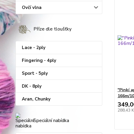
Ovčí vlna
Příze dle tloušťky
Lace - 2ply
Fingering - 4ply
Sport - 5ply
DK - 8ply
"Pinkí 
166m/1
Aran, Chunky
349,0
288,43 
Speciální nabídka