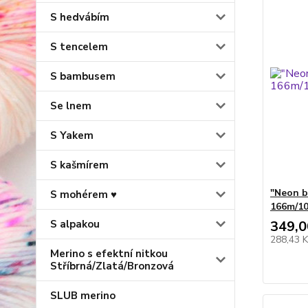
S hedvábím
S tencelem
S bambusem
Se lnem
S Yakem
S kašmírem
"Neon 
S mohérem ♥
166m/1
S alpakou
349,0
288,43 
Merino s efektní nitkou
Stříbrná/Zlatá/Bronzová
SLUB merino