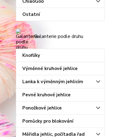
ChiaoGoo
Ostatní
Galanterie podle druhu
Knoflíky
Výměnné kruhové jehlice
Lanka k výměnným jehlicím
Pevné kruhové jehlice
Ponožkové jehlice
Pomůcky pro blokování
Měřidla jehlic, počítadla řad