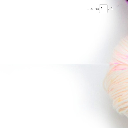
strana
z 1