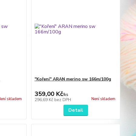
w
"Koření" ARAN merino sw 166m/100g
359,00 Kč
/
ks
ení skladem
Není skladem
296,69 Kč
bez DPH
Detail