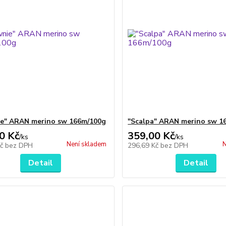
e" ARAN merino sw 166m/100g
"Scalpa" ARAN merino sw 1
0 Kč
359,00 Kč
/
ks
/
ks
Není skladem
N
Kč
bez DPH
296,69 Kč
bez DPH
Detail
Detail