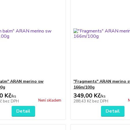
balm" ARAN merino sw
"Fragments" ARAN merino 
00g
166m/100g
0 Kč
349,00 Kč
/
ks
/
ks
Není skladem
N
Kč
bez DPH
288,43 Kč
bez DPH
Detail
Detail