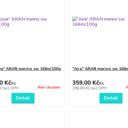
ve" ARAN merino sw 166m/100g
"Aira" ARAN merino sw 166
0 Kč
359,00 Kč
/
ks
/
ks
Není skladem
N
Kč
bez DPH
296,69 Kč
bez DPH
Detail
Detail