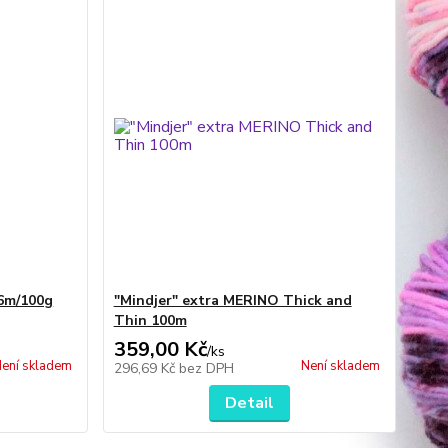
6m/100g
"Mindjer" extra MERINO Thick and
Thin 100m
359,00 Kč
/
ks
ení skladem
Není skladem
296,69 Kč
bez DPH
Detail