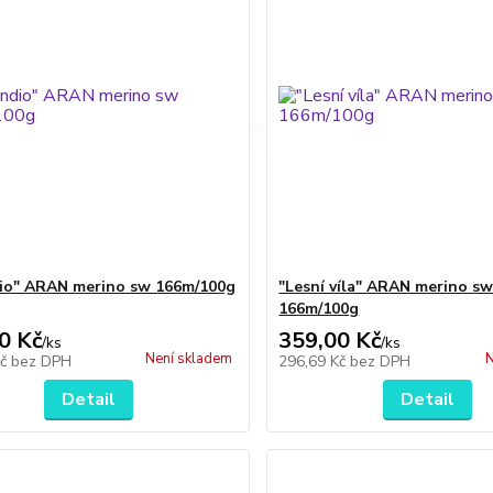
io" ARAN merino sw 166m/100g
"Lesní víla" ARAN merino s
166m/100g
0 Kč
359,00 Kč
/
ks
/
ks
Není skladem
N
Kč
bez DPH
296,69 Kč
bez DPH
Detail
Detail