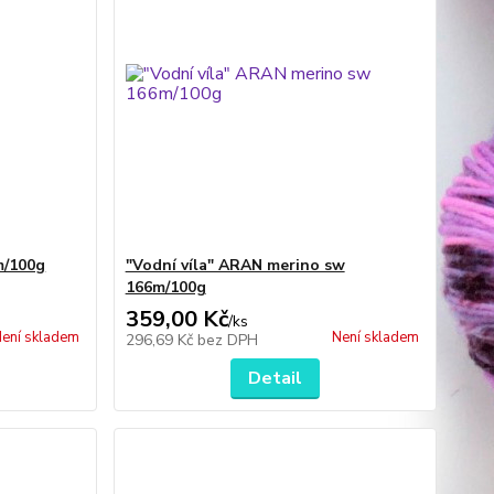
m/100g
"Vodní víla" ARAN merino sw
166m/100g
359,00 Kč
/
ks
ení skladem
Není skladem
296,69 Kč
bez DPH
Detail