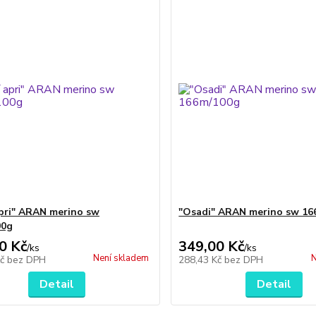
apri" ARAN merino sw
"Osadi" ARAN merino sw 16
00g
0 Kč
349,00 Kč
/
ks
/
ks
Není skladem
N
Kč
bez DPH
288,43 Kč
bez DPH
Detail
Detail