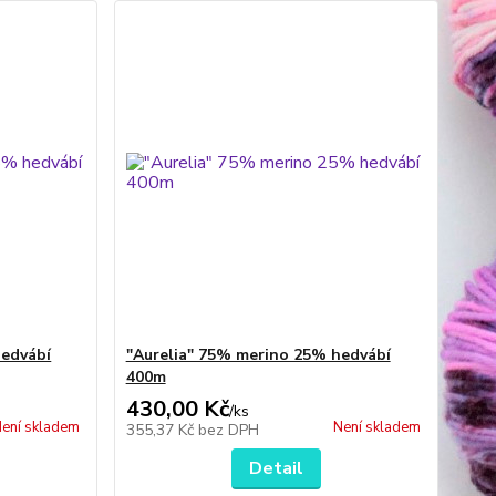
edvábí
"Aurelia" 75% merino 25% hedvábí
400m
430,00 Kč
/
ks
ení skladem
Není skladem
355,37 Kč
bez DPH
Detail