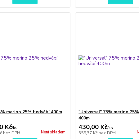
75% merino 25% hedvábí 400m
"Universal" 75% merino 25%
400m
0 Kč
430,00 Kč
/
ks
/
ks
Není skladem
N
Kč
bez DPH
355,37 Kč
bez DPH