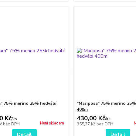
" 75% merino 25% hedvábí
"Mariposa" 75% merino 25%
400m
0 Kč
430,00 Kč
/
ks
/
ks
Není skladem
N
Kč
bez DPH
355,37 Kč
bez DPH
Detail
Detail