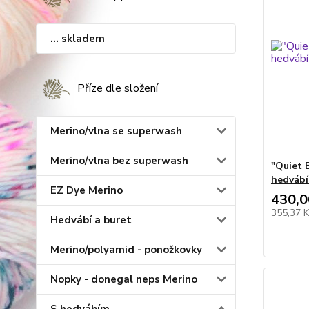
... skladem
Příze dle složení
Merino/vlna se superwash
Merino/vlna bez superwash
"Quiet 
hedvábí
EZ Dye Merino
430,0
355,37 
Hedvábí a buret
Merino/polyamid - ponožkovky
Nopky - donegal neps Merino