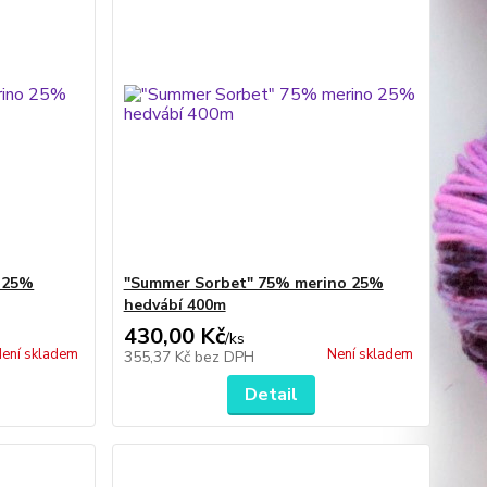
o 25%
"Summer Sorbet" 75% merino 25%
hedvábí 400m
430,00 Kč
/
ks
ení skladem
Není skladem
355,37 Kč
bez DPH
Detail