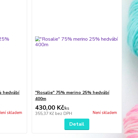
% hedvábí
"Rosalie" 75% merino 25% hedvábí
400m
430,00 Kč
/
ks
ení skladem
Není skladem
355,37 Kč
bez DPH
Detail