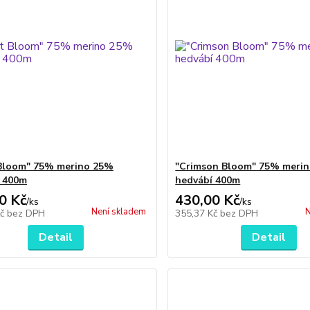
Bloom" 75% merino 25%
"Crimson Bloom" 75% meri
 400m
hedvábí 400m
0 Kč
430,00 Kč
/
ks
/
ks
Není skladem
N
Kč
bez DPH
355,37 Kč
bez DPH
Detail
Detail