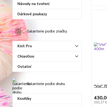
Návody na tvoření
Dárkové poukazy
Galanterie podle značky
Knit Pro
ChiaoGoo
Ostatní
Galanterie podle druhu
"Vivi" 
430,0
Knoflíky
355,37 