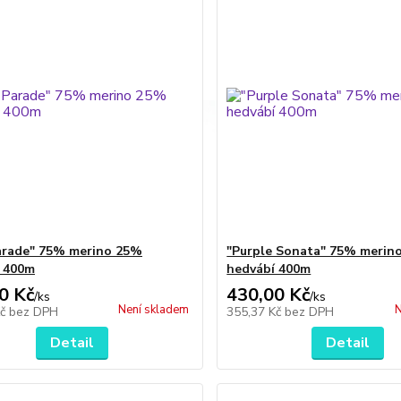
arade" 75% merino 25%
"Purple Sonata" 75% merin
 400m
hedvábí 400m
0 Kč
430,00 Kč
/
ks
/
ks
Není skladem
N
Kč
bez DPH
355,37 Kč
bez DPH
Detail
Detail