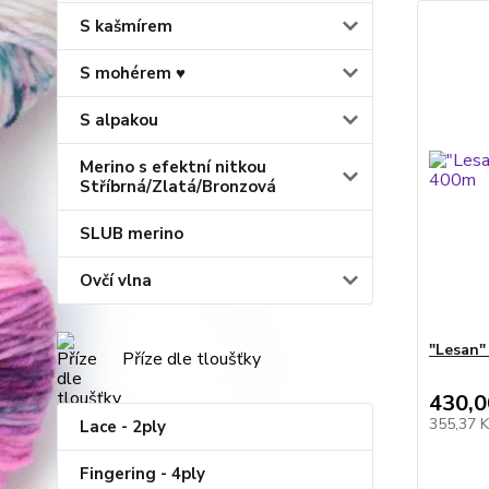
S kašmírem
S mohérem ♥
S alpakou
Merino s efektní nitkou
Stříbrná/Zlatá/Bronzová
SLUB merino
Ovčí vlna
"Lesan"
Příze dle tloušťky
430,0
355,37 
Lace - 2ply
Fingering - 4ply