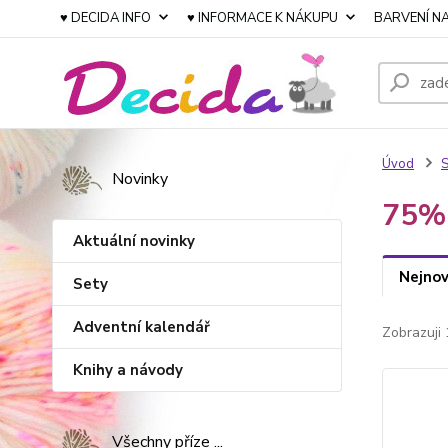
♥ DECIDA INFO
♥ INFORMACE K NÁKUPU
BARVENÍ NA
Úvod
S
Novinky
75% 
Aktuální novinky
Nejnov
Sety
Adventní kalendář
Zobrazuji 
Knihy a návody
Všechny příze ...