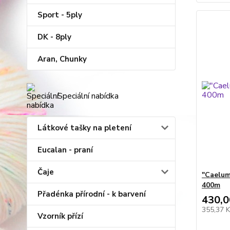
Sport - 5ply
DK - 8ply
Aran, Chunky
Speciální nabídka
Látkové tašky na pletení
Eucalan - praní
Čaje
"Caelum
400m
Přadénka přírodní - k barvení
430,0
355,37 
Vzorník přízí