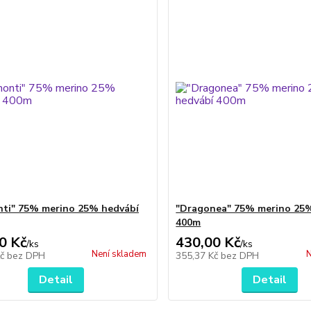
ti" 75% merino 25% hedvábí
"Dragonea" 75% merino 25
400m
0 Kč
430,00 Kč
/
ks
/
ks
Není skladem
N
Kč
bez DPH
355,37 Kč
bez DPH
Detail
Detail