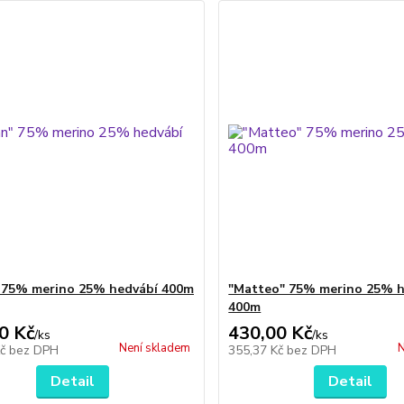
 75% merino 25% hedvábí 400m
"Matteo" 75% merino 25% h
400m
0 Kč
430,00 Kč
/
ks
/
ks
Není skladem
N
Kč
bez DPH
355,37 Kč
bez DPH
Detail
Detail