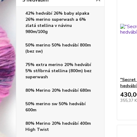
S hedvábím
42% hedvábí 26% baby alpaka
26% merino superwash a 6%
zlatá stellina v návinu
980m/100g
50% merino 50% hedvábí 800m
(bez sw)
75% extra merino 20% hedvábí
5% stříbrná stellina (800m) bez
superwash
"Secret
hedvábí
80% Merino 20% hedvábí 680m
430,0
355,37 
50% merino sw 50% hedvábí
600m
80% Merino 20% hedvábí 400m
High Twist