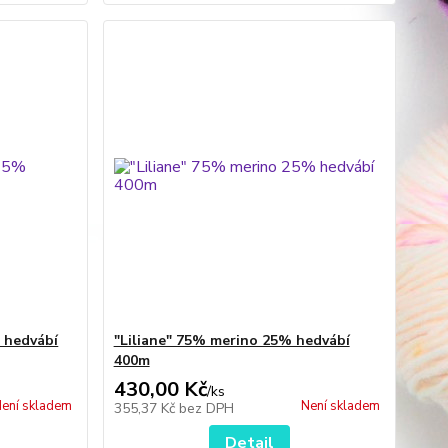
 hedvábí
"Liliane" 75% merino 25% hedvábí
400m
430,00 Kč
/
ks
ení skladem
Není skladem
355,37 Kč
bez DPH
Detail