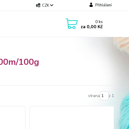
Přihlášení
CZK
0
ks
za
0,00 Kč
400m/100g
strana
z 1