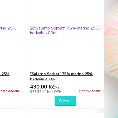
o 25%
"Salerno Sorbet" 75% merino 25%
hedvábí 400m
430,00 Kč
/
ks
ení skladem
Není skladem
355,37 Kč
bez DPH
Detail