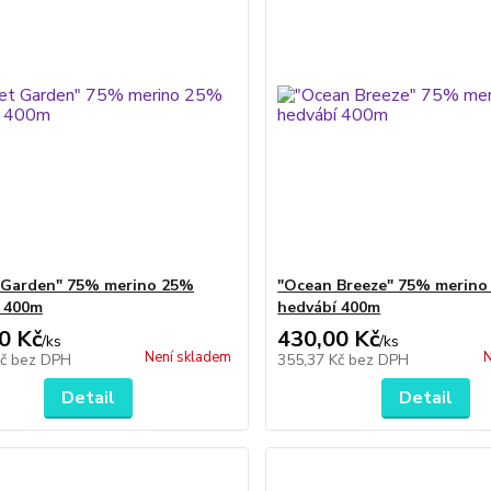
 Garden" 75% merino 25%
"Ocean Breeze" 75% merin
 400m
hedvábí 400m
0 Kč
430,00 Kč
/
ks
/
ks
Není skladem
N
Kč
bez DPH
355,37 Kč
bez DPH
Detail
Detail