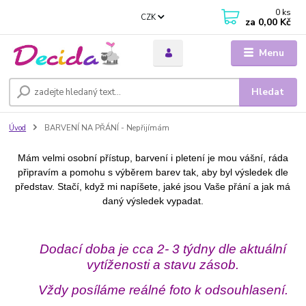
0
ks
CZK
za
0,00 Kč
Menu
Hledat
Úvod
BARVENÍ NA PŘÁNÍ - Nepřijímám
Mám velmi osobní přístup, barvení i pletení je mou vášní, ráda
připravím a pomohu s výběrem barev tak, aby byl výsledek dle
představ. Stačí, když mi napíšete, jaké jsou Vaše přání a jak má
daný výsledek vypadat.
Dodací doba je cca 2- 3 týdny dle aktuální
vytíženosti a stavu zásob.
Vždy posíláme reálné foto k odsouhlasení.