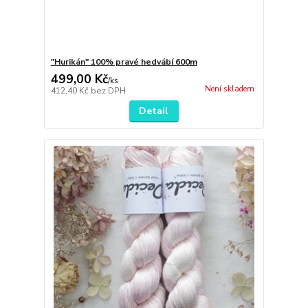
"Hurikán" 100% pravé hedvábí 600m
499,00 Kč
/
ks
Není skladem
412,40 Kč
bez DPH
Detail