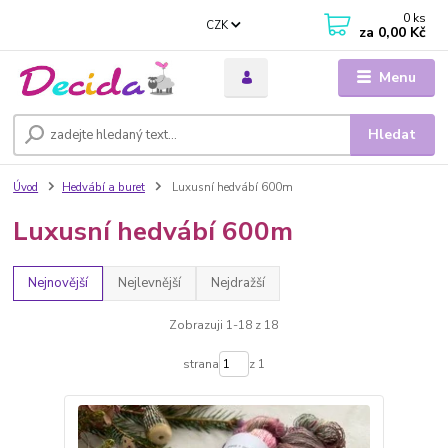
0
ks
CZK
za
0,00 Kč
Menu
Hledat
Úvod
Hedvábí a buret
Luxusní hedvábí 600m
Luxusní hedvábí 600m
Nejnovější
Nejlevnější
Nejdražší
Zobrazuji 1-18 z 18
strana
z 1