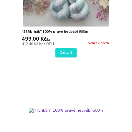
"Stříbrňák" 100% pravé hedvábí 600m
499,00 Kč
/
ks
Není skladem
412,40 Kč
bez DPH
Detail