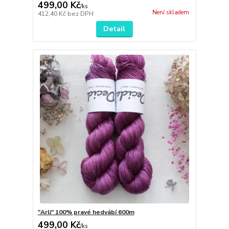
499,00 Kč
/
ks
Není skladem
412,40 Kč
bez DPH
Detail
"Arli" 100% pravé hedvábí 600m
499,00 Kč
/
ks