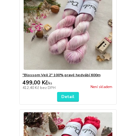
"Blossom Veil 2" 100% pravé hedvábí 600m
499,00 Kč
/
ks
Není skladem
412,40 Kč
bez DPH
Detail