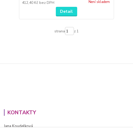
Není skladem
412,40 Kč
bez DPH
Detail
strana
z 1
KONTAKTY
Jana Koudelková
+420734186543