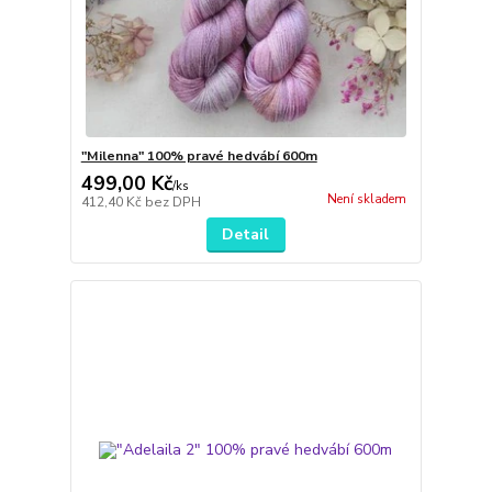
"Milenna" 100% pravé hedvábí 600m
499,00 Kč
/
ks
Není skladem
412,40 Kč
bez DPH
Detail