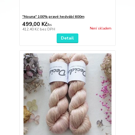
"Nouna" 100% pravé hedvábí 600m
499,00 Kč
/
ks
Není skladem
412,40 Kč
bez DPH
Detail