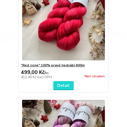
"Red zone" 100% pravé hedvábí 600m
499,00 Kč
/
ks
Není skladem
412,40 Kč
bez DPH
Detail