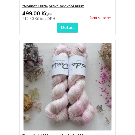
"Nouna" 100% pravé hedvábí 600m
499,00 Kč
/
ks
Není skladem
412,40 Kč
bez DPH
Detail