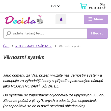
0
ks
CZK
za
0,00 Kč
Menu
Hledat
Úvod
♥ INFORMACE K NÁKUPU »
Věrnostní systém
Věrnostní systém
Jako odměnu za Vaši přízeň využijte náš věrnostní systém a
nakupujte za výhodnější ceny v případě opakovaných nákupů
jako REGISTROVANÝ UŽIVATEL.
Do systému se započítávají objednávky
za uplynulých 365 dní
.
Sleva se počítá z již vyřízených a odeslaných objednávek
(nezapočítává se do ni nově otevřená objednávka).