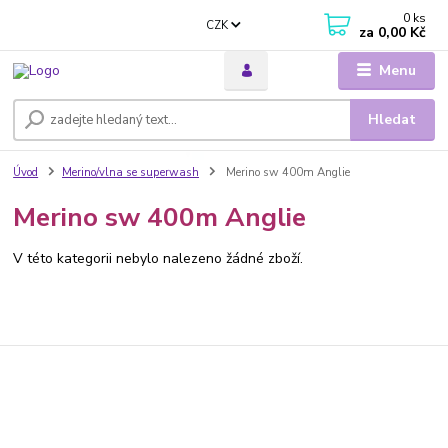
0
ks
CZK
za
0,00 Kč
Menu
Hledat
Úvod
Merino/vlna se superwash
Merino sw 400m Anglie
Merino sw 400m Anglie
V této kategorii nebylo nalezeno žádné zboží.