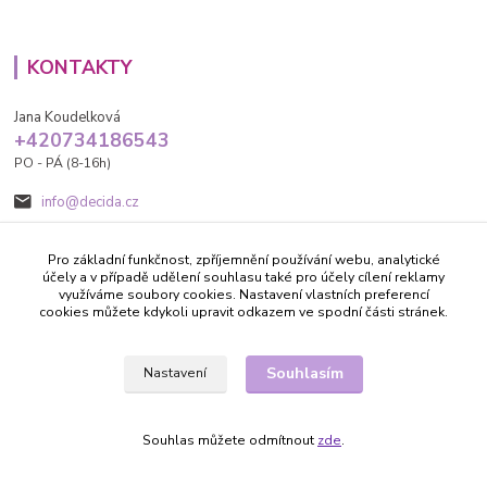
KONTAKTY
Jana Koudelková
+420734186543
PO - PÁ (8-16h)
info@decida.cz
Pro základní funkčnost, zpříjemnění používání webu, analytické
účely a v případě udělení souhlasu také pro účely cílení reklamy
využíváme soubory cookies. Nastavení vlastních preferencí
cookies můžete kdykoli upravit odkazem ve spodní části stránek.
Vytvořeno na
Eshop-rychle.cz
Souhlasím
Nastavení
Souhlas můžete odmítnout
zde
.