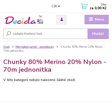
0
ks
CZK
za
0,00 Kč
Menu
Hledat
Úvod
Merino/polyamid - ponožkovky
Chunky 80% Merino 20% Nylon -
70m jednonitka
Chunky 80% Merino 20% Nylon -
70m jednonitka
V této kategorii nebylo nalezeno žádné zboží.