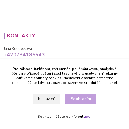
KONTAKTY
Jana Koudelková
+420734186543
PO - PÁ (8-16h)
Pro základní funkčnost, zpříjemnění používání webu, analytické
info@decida.cz
účely a v případě udělení souhlasu také pro účely cílení reklamy
využíváme soubory cookies. Nastavení vlastních preferencí
cookies můžete kdykoli upravit odkazem ve spodní části stránek.
Souhlasím
Nastavení
Vytvořeno na
Eshop-rychle.cz
Souhlas můžete odmítnout
zde
.