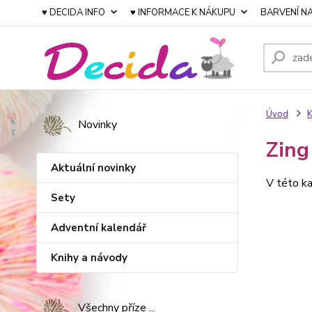
♥ DECIDA INFO
♥ INFORMACE K NÁKUPU
BARVENÍ NA
Úvod
K
Novinky
Zing
Aktuální novinky
V této ka
Sety
Adventní kalendář
Knihy a návody
Všechny příze ...