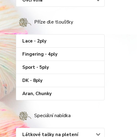
Ovčí vlna
Příze dle tloušťky
Lace - 2ply
Fingering - 4ply
Sport - 5ply
DK - 8ply
Aran, Chunky
Speciální nabídka
Látkové tašky na pletení