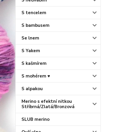
S hedvábím
S tencelem
S bambusem
Se lnem
S Yakem
S kašmírem
S mohérem ♥
S alpakou
Merino s efektní nitkou
Stříbrná/Zlatá/Bronzová
SLUB merino