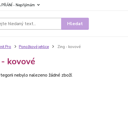
 PŘÁNÍ - Nepřijímám
Hledat
nit Pro
Ponožkové jehlice
Zing - kovové
 - kovové
tegorii nebylo nalezeno žádné zboží.