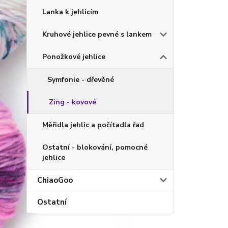
Lanka k jehlicím
Kruhové jehlice pevné s lankem
Ponožkové jehlice
Symfonie - dřevěné
Zing - kovové
Měřidla jehlic a počítadla řad
Ostatní - blokování, pomocné
jehlice
ChiaoGoo
Ostatní