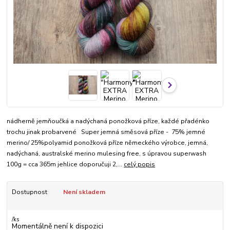
nádherně jemňoučká a nadýchaná ponožková příze, každé přadénko
trochu jinak probarvené Super jemná směsová příze - 75% jemné
merino/ 25%polyamid ponožková příze německého výrobce, jemná,
nadýchaná, australské merino mulesing free, s úpravou superwash
100g = cca 365m jehlice doporučuji 2,...
celý popis
Dostupnost
Není skladem
/
ks
Momentálně není k dispozici