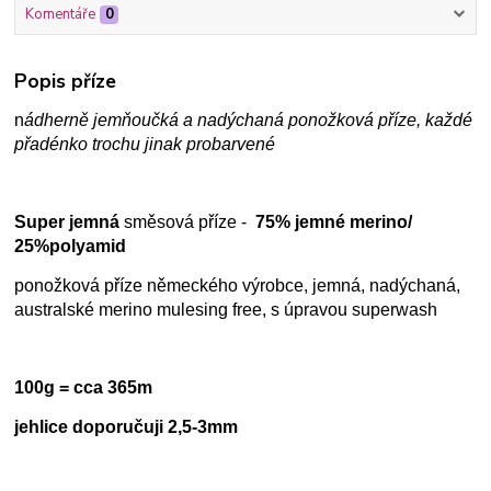
Komentáře
0
Popis příze
n
ádherně jemňoučká a nadýchaná ponožková příze, každé
přadénko trochu jinak probarvené
Super jemná
směsová příze -
75% jemné merino/
25%polyamid
ponožková příze německého výrobce, jemná, nadýchaná,
australské merino mulesing free, s úpravou superwash
100g = cca 365m
jehlice doporučuji 2,5-3mm