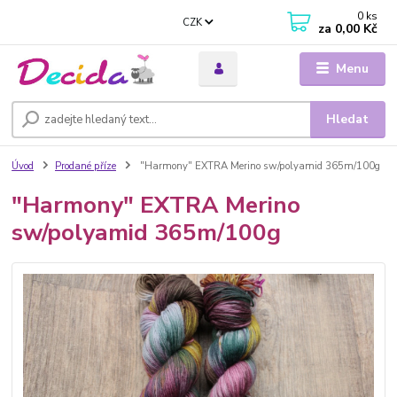
0
ks
CZK
za
0,00 Kč
Menu
Hledat
Úvod
Prodané příze
"Harmony" EXTRA Merino sw/polyamid 365m/100g
"Harmony" EXTRA Merino
sw/polyamid 365m/100g