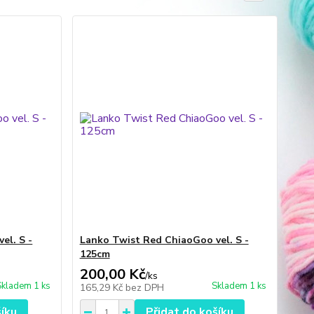
el. S -
Lanko Twist Red ChiaoGoo vel. S -
125cm
200,00 Kč
/
ks
Skladem 1 ks
Skladem 1 ks
165,29 Kč
bez DPH
šíku
Přidat do košíku