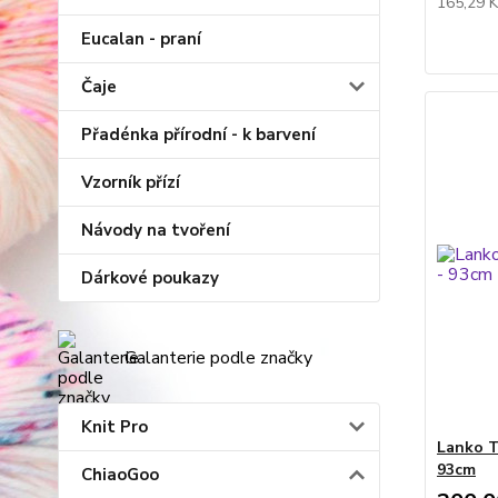
165,29 
Eucalan - praní
Čaje
Přadénka přírodní - k barvení
Vzorník přízí
Návody na tvoření
Dárkové poukazy
Galanterie podle značky
Knit Pro
Lanko T
93cm
ChiaoGoo