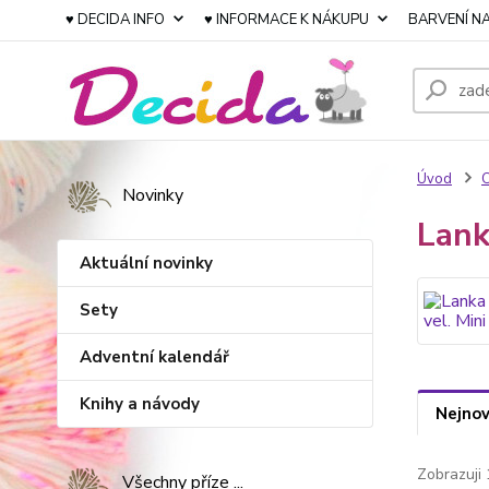
♥ DECIDA INFO
♥ INFORMACE K NÁKUPU
BARVENÍ NA
Úvod
Novinky
Lank
Aktuální novinky
Sety
Adventní kalendář
Knihy a návody
Nejnov
Zobrazuji 
Všechny příze ...