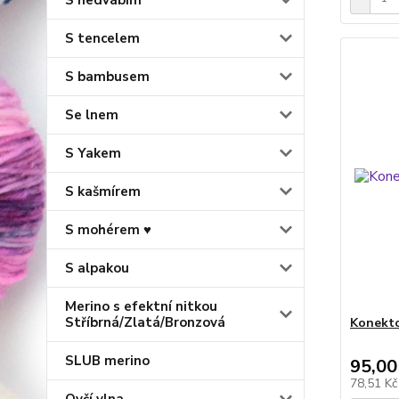
S hedvábím
S tencelem
S bambusem
Se lnem
S Yakem
S kašmírem
S mohérem ♥
S alpakou
Merino s efektní nitkou
Stříbrná/Zlatá/Bronzová
Konekto
SLUB merino
95,00
78,51 K