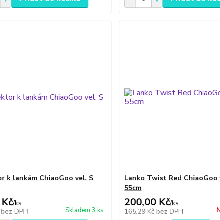
r k lankám ChiaoGoo vel. S
Lanko Twist Red ChiaoGoo v
55cm
 Kč
200,00 Kč
/
ks
/
ks
Skladem 3 ks
N
č
bez DPH
165,29 Kč
bez DPH