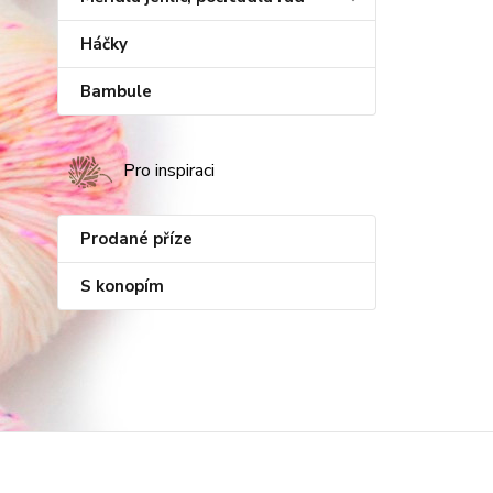
Háčky
Bambule
Pro inspiraci
Prodané příze
S konopím