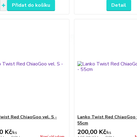
Přidat do košíku
Detail
wist Red ChiaoGoo vel. S -
Lanko Twist Red ChiaoGoo v
55cm
0 Kč
200,00 Kč
/
ks
/
ks