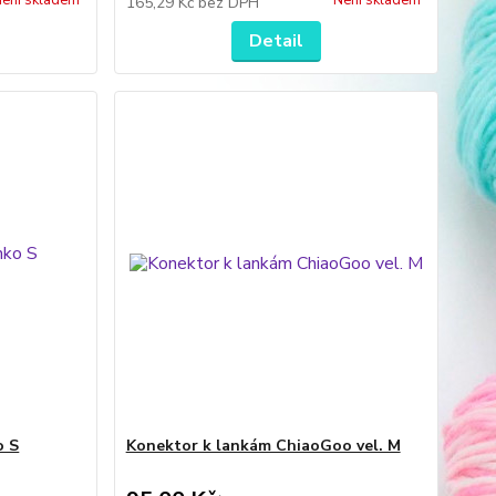
ení skladem
Není skladem
165,29 Kč
bez DPH
Detail
o S
Konektor k lankám ChiaoGoo vel. M