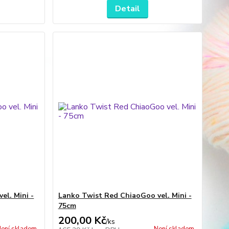
Detail
el. Mini -
Lanko Twist Red ChiaoGoo vel. Mini -
75cm
200,00 Kč
/
ks