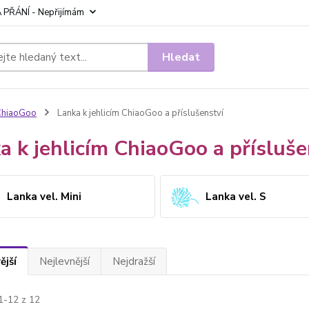
 PŘÁNÍ - Nepřijímám
Hledat
ChiaoGoo
Lanka k jehlicím ChiaoGoo a příslušenství
a k jehlicím ChiaoGoo a přísluše
Lanka vel. Mini
Lanka vel. S
ější
Nejlevnější
Nejdražší
1-12 z 12