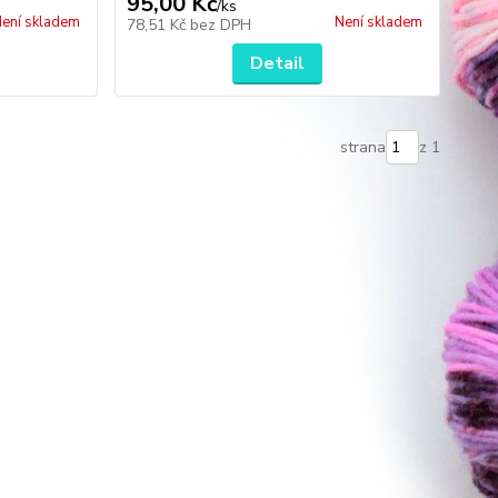
95,00 Kč
/
ks
ení skladem
Není skladem
78,51 Kč
bez DPH
Detail
strana
z 1