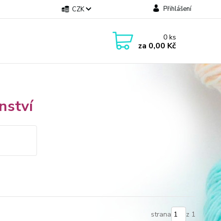
Přihlášení
CZK
0
ks
za
0,00 Kč
nství
strana
z 1