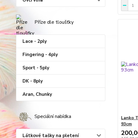
Ovčí vlna
Příze dle tloušťky
Lace - 2ply
Fingering - 4ply
Sport - 5ply
DK - 8ply
Aran, Chunky
Speciální nabídka
Lanko T
93cm
200,0
Látkové tašky na pletení