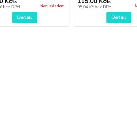
0 Kč
115,00 Kč
/
ks
/
ks
Není skladem
N
Kč
bez DPH
95,04 Kč
bez DPH
Detail
Detail