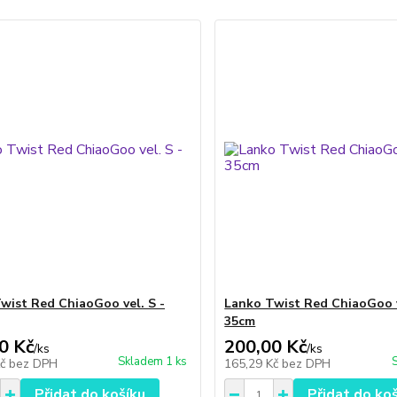
wist Red ChiaoGoo vel. S -
Lanko Twist Red ChiaoGoo v
35cm
0 Kč
200,00 Kč
/
ks
/
ks
Skladem 1 ks
Kč
bez DPH
165,29 Kč
bez DPH
Přidat do košíku
Přidat do ko