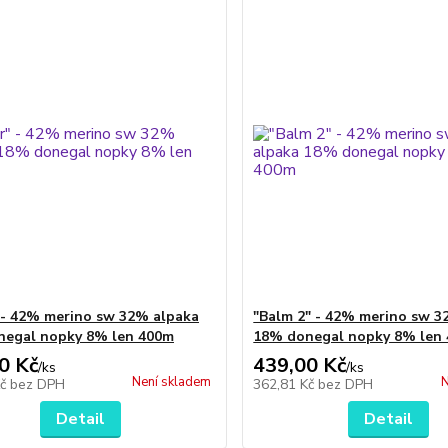
 - 42% merino sw 32% alpaka
"Balm 2" - 42% merino sw 3
negal nopky 8% len 400m
18% donegal nopky 8% len
0 Kč
439,00 Kč
/
ks
/
ks
Není skladem
N
Kč
bez DPH
362,81 Kč
bez DPH
Detail
Detail