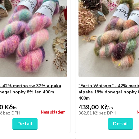
" - 42% merino sw 32% alpaka
"Earth Whisper" - 42% mer
negal nopky 8% len 400m
alpaka 18% donegal nopky 
400m
0 Kč
439,00 Kč
/
ks
/
ks
Není skladem
N
Kč
bez DPH
362,81 Kč
bez DPH
Detail
Detail