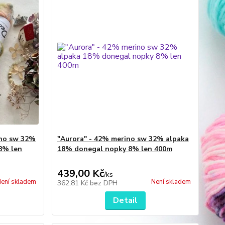
ino sw 32%
"Aurora" - 42% merino sw 32% alpaka
8% len
18% donegal nopky 8% len 400m
439,00 Kč
/
ks
ení skladem
Není skladem
362,81 Kč
bez DPH
Detail