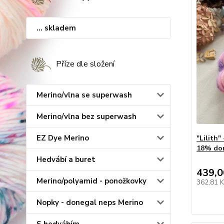
... skladem
Příze dle složení
Merino/vlna se superwash
Merino/vlna bez superwash
EZ Dye Merino
"Lilith
18% do
Hedvábí a buret
439,0
Merino/polyamid - ponožkovky
362,81 
Nopky - donegal neps Merino