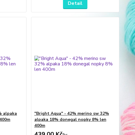
Detail
% alpaka
"Bright Aqua" - 42% merino sw 32%
 400m
alpaka 18% donegal nopky 8% len
400m
439,00 Kč
/
ks