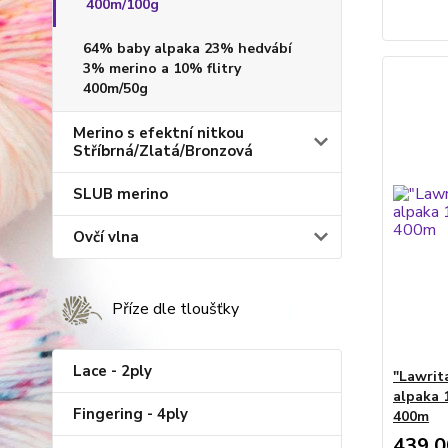
400m/100g
64% baby alpaka 23% hedvábí
3% merino a 10% flitry
400m/50g
Merino s efektní nitkou
Stříbrná/Zlatá/Bronzová
SLUB merino
Ovčí vlna
Příze dle tloušťky
Lace - 2ply
"Lawrit
alpaka 
Fingering - 4ply
400m
439,0