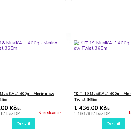
 MusiKAL" 400g - Merino sw
"KIT 19 MusiKAL" 400g - Me
365m
Twist 365m
,00 Kč
1 436,00 Kč
/
ks
/
ks
Není skladem
N
8 Kč
bez DPH
1 186,78 Kč
bez DPH
Detail
Detail