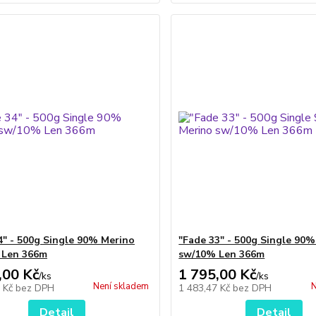
4" - 500g Single 90% Merino
"Fade 33" - 500g Single 90
 Len 366m
sw/10% Len 366m
,00 Kč
1 795,00 Kč
/
ks
/
ks
Není skladem
N
7 Kč
bez DPH
1 483,47 Kč
bez DPH
Detail
Detail