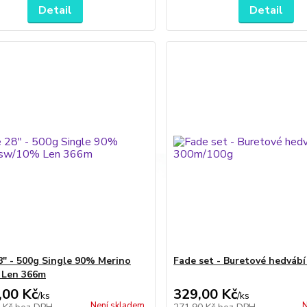
Detail
Detail
8" - 500g Single 90% Merino
Fade set - Buretové hedváb
 Len 366m
,00 Kč
329,00 Kč
/
ks
/
ks
Není skladem
N