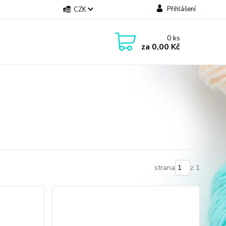
Přihlášení
CZK
0
ks
za
0,00 Kč
strana
z 1