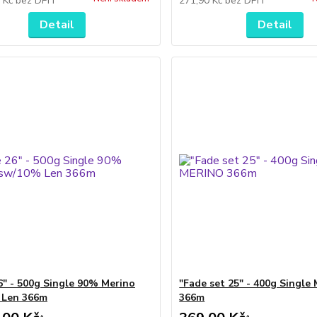
7 Kč
bez DPH
271,90 Kč
bez DPH
Detail
Detail
6" - 500g Single 90% Merino
"Fade set 25" - 400g Singl
 Len 366m
366m