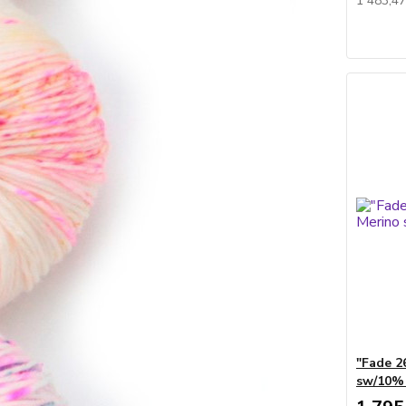
1 483,4
"Fade 2
sw/10%