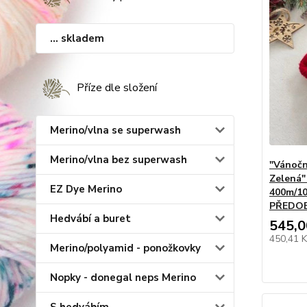
... skladem
Příze dle složení
Merino/vlna se superwash
Merino/vlna bez superwash
"Vánočn
Zelená"
EZ Dye Merino
400m/10
PŘEDO
Hedvábí a buret
545,0
450,41 
Merino/polyamid - ponožkovky
Nopky - donegal neps Merino