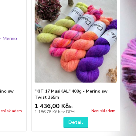
rino sw
"KIT 17 MusiKAL" 400g - Merino sw
Twist 365m
1 436,00 Kč
/
ks
ení skladem
Není skladem
1 186,78 Kč
bez DPH
Detail