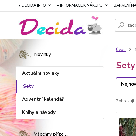
♥ DECIDA INFO
♥ INFORMACE K NÁKUPU
BARVENÍ NA
Úvod
Novinky
Sety
Aktuální novinky
Nejnov
Sety
Adventní kalendář
Zobrazuji 
Knihy a návody
Všechny příze ...