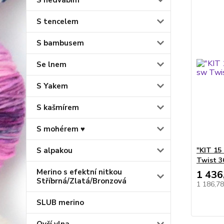
S hedvábím
S tencelem
S bambusem
Se lnem
S Yakem
S kašmírem
S mohérem ♥
S alpakou
"KIT 15
Twist 
Merino s efektní nitkou
1 436
Stříbrná/Zlatá/Bronzová
1 186,7
SLUB merino