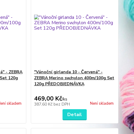
ná" - ZEBRA
"Vánoční girlanda 10 - Červená" -
 Set 120g
ZEBRA Merino sw/nylon 400m/100g Set
120g PŘEDOBJEDNÁVKA
469,00 Kč
/
ks
ení skladem
Není skladem
387,60 Kč
bez DPH
Detail