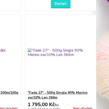
Detail
í 300m/100g
"Fade 27" - 500g Single 90% Merino
sw/10% Len 366m
1 795,00 Kč
/
ks
ení skladem
Není skladem