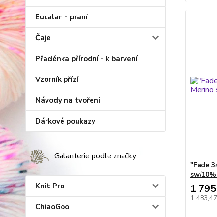
Eucalan - praní
Čaje
Přadénka přírodní - k barvení
Vzorník přízí
Návody na tvoření
Dárkové poukazy
Galanterie podle značky
"Fade 3
sw/10%
Knit Pro
1 795
1 483,4
ChiaoGoo