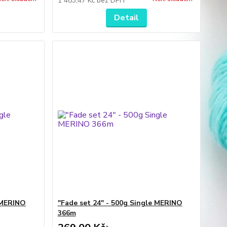
1 483,47 Kč
bez DPH
Detail
e MERINO
"Fade set 24" - 500g Single MERINO
366m