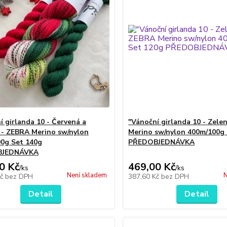
í girlanda 10 - Červená a
"Vánoční girlanda 10 - Zele
 - ZEBRA Merino sw/nylon
Merino sw/nylon 400m/100g
0g Set 140g
PŘEDOBJEDNÁVKA
BJEDNÁVKA
0 Kč
469,00 Kč
/
ks
/
ks
Není skladem
N
Kč
bez DPH
387,60 Kč
bez DPH
Detail
Detail