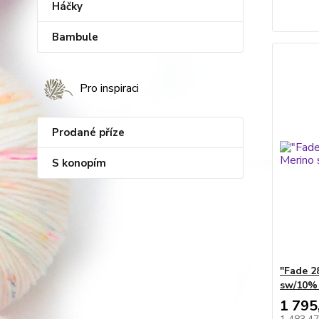
Háčky
Bambule
Pro inspiraci
Prodané příze
S konopím
"Fade 2
sw/10%
1 795