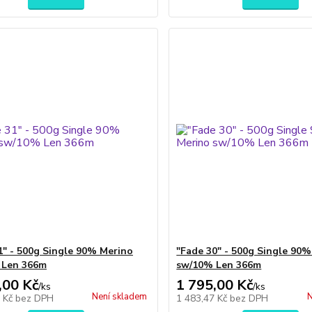
1" - 500g Single 90% Merino
"Fade 30" - 500g Single 90
 Len 366m
sw/10% Len 366m
,00 Kč
1 795,00 Kč
/
ks
/
ks
Není skladem
N
7 Kč
bez DPH
1 483,47 Kč
bez DPH