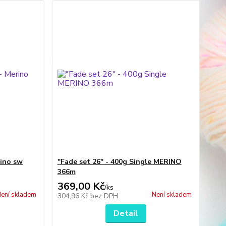
rino sw
"Fade set 26" - 400g Single MERINO
366m
369,00 Kč
/
ks
ení skladem
Není skladem
304,96 Kč
bez DPH
Detail