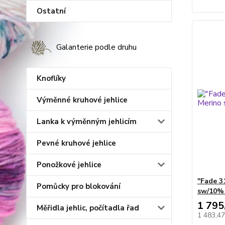
Ostatní
Galanterie podle druhu
Knoflíky
Výměnné kruhové jehlice
Lanka k výměnným jehlicím
Pevné kruhové jehlice
Ponožkové jehlice
"Fade 3
Pomůcky pro blokování
sw/10%
1 795
Měřidla jehlic, počítadla řad
1 483,4