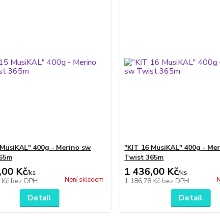
 MusiKAL" 400g - Merino sw
"KIT 16 MusiKAL" 400g - Me
365m
Twist 365m
,00 Kč
1 436,00 Kč
/
ks
/
ks
Není skladem
N
8 Kč
bez DPH
1 186,78 Kč
bez DPH
Detail
Detail