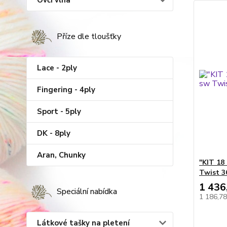
Ovčí vlna
Příze dle tloušťky
Lace - 2ply
Fingering - 4ply
Sport - 5ply
DK - 8ply
Aran, Chunky
"KIT 18
Twist 
1 436
Speciální nabídka
1 186,7
Látkové tašky na pletení