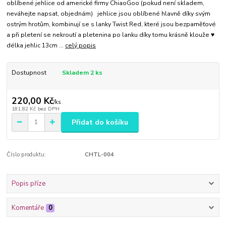
oblíbené jehlice od americké firmy ChiaoGoo (pokud není skladem,
neváhejte napsat, objednám) jehlice jsou oblíbené hlavně díky svým
ostrým hrotům, kombinují se s lanky Twist Red, které jsou bezpaměťové
a při pletení se nekroutí a pletenina po lanku díky tomu krásně klouže ♥
délka jehlic 13cm ...
celý popis
Dostupnost
Skladem 2 ks
220,00 Kč
/
ks
181,82 Kč
bez DPH
Přidat do košíku
Číslo produktu:
CHTL-004
Popis příze
Komentáře
0