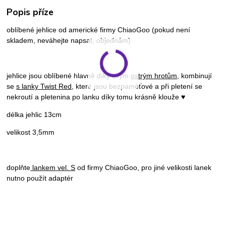
Popis příze
oblíbené jehlice od americké firmy ChiaoGoo (pokud není
skladem, neváhejte napsat, objednám)
jehlice jsou oblíbené hlavně díky svým
ostrým hrotům,
kombinují
se
s lanky Twist Red
, které jsou bezpaměťové a při pletení se
nekroutí a pletenina po lanku díky tomu krásně klouže ♥
délka jehlic 13cm
velikost 3,5mm
doplňte
lankem vel. S
od firmy ChiaoGoo, pro jiné velikosti lanek
nutno použít adaptér