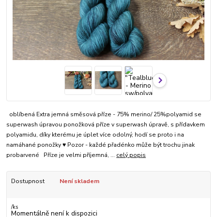
oblíbená Extra jemná směsová příze - 75% merino/ 25%polyamid se
superwash úpravou ponožková příze v superwash úpravě, s přídavkem
polyamidu, díky kterému je úplet více odolný, hodí se proto i na
namáhané ponožky ♥ Pozor - každé přadénko může být trochu jinak
probarvené Příze je velmi příjemná, ...
celý popis
Dostupnost
Není skladem
/
ks
Momentálně není k dispozici