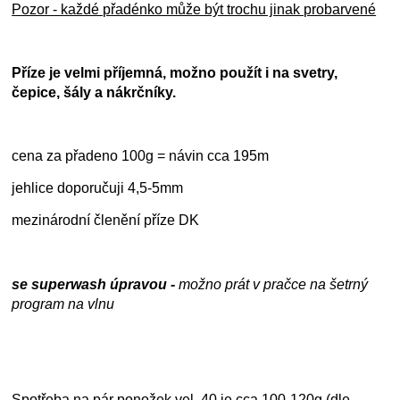
Pozor - každé přadénko může být trochu jinak probarvené
Příze je velmi příjemná, možno použít i na svetry,
čepice, šály a nákrčníky.
cena za přadeno 100g = návin cca 195m
jehlice doporučuji 4,5-5mm
mezinárodní členění příze DK
se superwash úpravou -
možno prát v pračce na šetrný
program na vlnu
Spotřeba na pár ponožek vel. 40 je cca 100-120g (dle