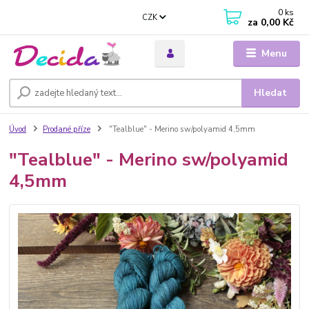
0
ks
CZK
za
0,00 Kč
Menu
Hledat
Úvod
Prodané příze
"Tealblue" - Merino sw/polyamid 4,5mm
"Tealblue" - Merino sw/polyamid
4,5mm