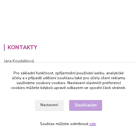
KONTAKTY
Jana Koudelková
+420734186543
Pro základní funkčnost, zpříjemnění používání webu, analytické
PO - PÁ (8-16h)
účely a v případě udělení souhlasu také pro účely cílení reklamy
využíváme soubory cookies. Nastavení vlastních preferencí
info@decida.cz
cookies můžete kdykoli upravit odkazem ve spodní části stránek.
Souhlasím
Nastavení
Souhlas můžete odmítnout
zde
.
Vytvořeno na
Eshop-rychle.cz