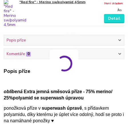
"Red fire" - Merino sw/polyamid 4,5mm
Není skladem
/
ks
Detail
Popis příze
Komentáře
0
Popis příze
oblíbená
Extra jemná směsová příze - 75% merino/
25%polyamid se superwash úpravou
ponožková příze v
superwash úpravě
, s přídavkem
polyamidu, díky kterému je úplet více odolný, hodí se proto i
na namáhané ponožky ♥