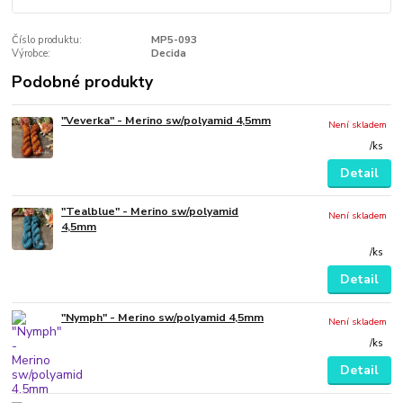
Číslo produktu:
MP5-093
Výrobce:
Decida
Podobné produkty
"Veverka" - Merino sw/polyamid 4,5mm
Není skladem
/
ks
Detail
"Tealblue" - Merino sw/polyamid
Není skladem
4,5mm
/
ks
Detail
"Nymph" - Merino sw/polyamid 4,5mm
Není skladem
/
ks
Detail