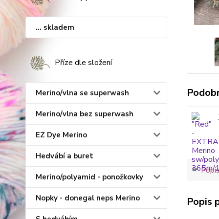
... skladem
Příze dle složení
Podobn
Merino/vlna se superwash
Merino/vlna bez superwash
EZ Dye Merino
Hedvábí a buret
Popis
Merino/polyamid - ponožkovky
Nopky - donegal neps Merino
Popis p