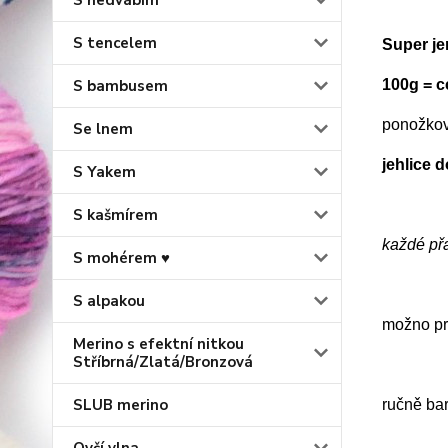
S hedvábím
S tencelem
Super j
100g = 
S bambusem
ponožkov
Se lnem
jehlice 
S Yakem
S kašmírem
každé př
S mohérem ♥
S alpakou
možno prá
Merino s efektní nitkou
Stříbrná/Zlatá/Bronzová
SLUB merino
ručně ba