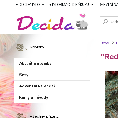
♥ DECIDA INFO
♥ INFORMACE K NÁKUPU
BARVENÍ NA
Úvod
P
Novinky
"Red
Aktuální novinky
Sety
Adventní kalendář
Knihy a návody
Všechny příze ...