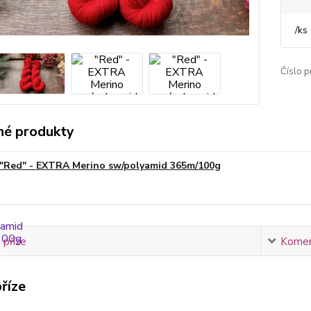
/
ks
Číslo p
é produkty
"Red" - EXTRA Merino sw/polyamid 365m/100g
 příze
Komen
říze