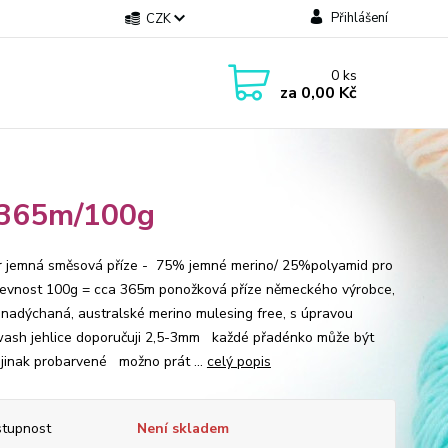
Přihlášení
CZK
0
ks
za
0,00 Kč
 365m/100g
jemná směsová příze - 75% jemné merino/ 25%polyamid pro
pevnost 100g = cca 365m ponožková příze německého výrobce,
 nadýchaná, australské merino mulesing free, s úpravou
ash jehlice doporučuji 2,5-3mm každé přadénko může být
 jinak probarvené možno prát ...
celý popis
tupnost
Není skladem