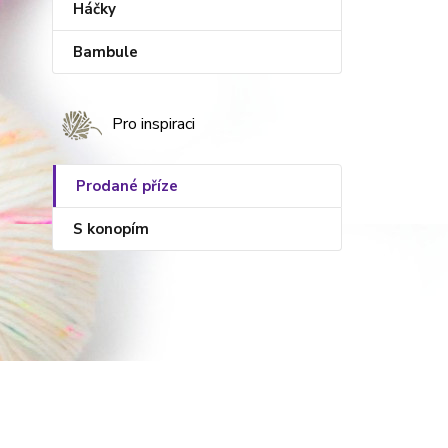
Háčky
Bambule
Pro inspiraci
Prodané příze
S konopím