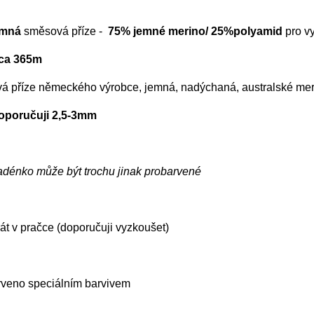
emná
směsová příze -
75% jemné merino/ 25%polyamid
pro vy
cca 365m
á příze německého výrobce, jemná, nadýchaná, australské mer
doporučuji 2,5-3mm
adénko může být trochu jinak probarvené
t v pračce (doporučuji vyzkoušet)
rveno speciálním barvivem