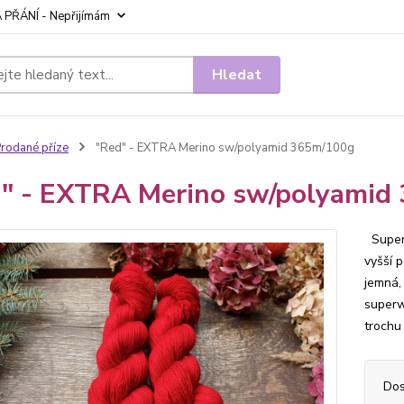
 PŘÁNÍ - Nepřijímám
Hledat
rodané příze
"Red" - EXTRA Merino sw/polyamid 365m/100g
" - EXTRA Merino sw/polyamid
Super 
vyšší 
jemná,
superw
trochu
Dos