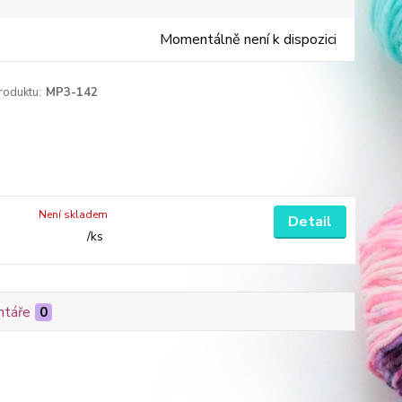
Momentálně není k dispozici
roduktu:
MP3-142
Není skladem
Detail
/
ks
táře
0