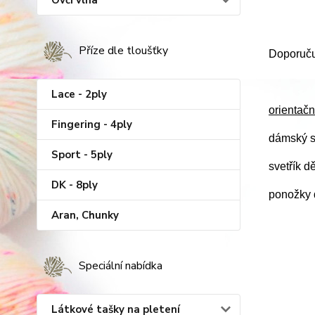
Ovčí vlna
Příze dle tloušťky
Doporučuj
Lace - 2ply
orientačn
Fingering - 4ply
dámský s
Sport - 5ply
svetřík d
DK - 8ply
ponožky d
Aran, Chunky
Speciální nabídka
Látkové tašky na pletení