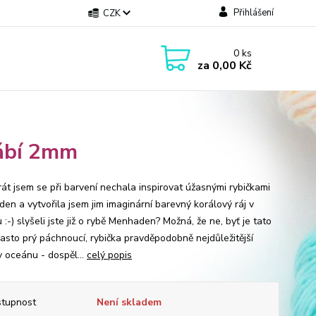
Přihlášení
CZK
0
ks
za
0,00 Kč
vábí 2mm
rát jsem se při barvení nechala inspirovat úžasnými rybičkami
en a vytvořila jsem jim imaginární barevný korálový ráj v
:-) slyšeli jste již o rybě Menhaden? Možná, že ne, byť je tato
často prý páchnoucí, rybička pravděpodobně nejdůležitější
v oceánu - dospěl...
celý popis
tupnost
Není skladem