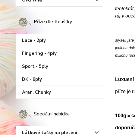
Ovčí vlna
tentokrát
ráj v oceá
Příze dle tloušťky
Lace - 2ply
slyšeli jst
jedinec dok
Fingering - 4ply
milionu roč
Sport - 5ply
DK - 8ply
Luxusní 
příze je 
Aran, Chunky
Speciální nabídka
100g = 
doporuče
Látkové tašky na pletení