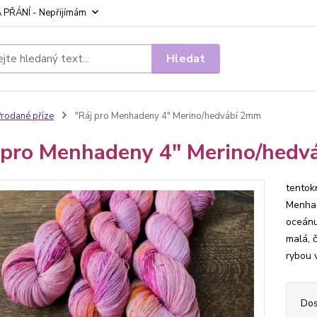
 PŘÁNÍ - Nepřijímám
Hledat
rodané příze
"Ráj pro Menhadeny 4" Merino/hedvábí 2mm
 pro Menhadeny 4" Merino/hed
tentok
Menhad
oceánu 
malá, 
rybou 
Dos