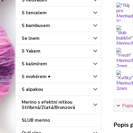
S hedvábím
S tencelem
S bambusem
Se lnem
S Yakem
S kašmírem
S mohérem ♥
S alpakou
Merino s efektní nitkou
Popis
Stříbrná/Zlatá/Bronzová
SLUB merino
Popis p