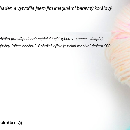
haden a vytvořila jsem jim imaginární barevný korálový
rybička pravděpodobně nejdůležitější rybou v oceánu - dospělý
azývány "plíce oceánu". Bohužel výlov je velmi masivní (kolem 500
ledku :-))