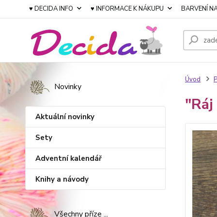
♥ DECIDA INFO
♥ INFORMACE K NÁKUPU
BARVENÍ NA
Úvod
P
Novinky
"Ráj
Aktuální novinky
Sety
Adventní kalendář
Knihy a návody
Všechny příze ...