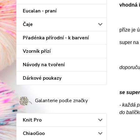
vhodná i
Eucalan - praní
Čaje
příze je
Přadénka přírodní - k barvení
super na 
Vzorník přízí
Návody na tvoření
doporuču
Dárkové poukazy
se supe
Galanterie podle značky
- každá p
do balíčk
Knit Pro
ChiaoGoo