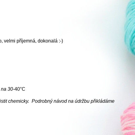
lo, velmi příjemná, dokonalá :-)
e na
30
-40°C
ečistit chemicky. Podrobný návod na údržbu přikládáme