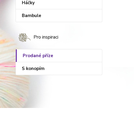
Háčky
Bambule
Pro inspiraci
Prodané příze
S konopím