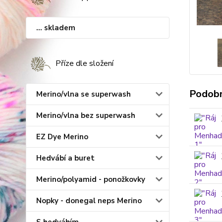
... skladem
Příze dle složení
Podobn
Merino/vlna se superwash
Merino/vlna bez superwash
EZ Dye Merino
Hedvábí a buret
Merino/polyamid - ponožkovky
Nopky - donegal neps Merino