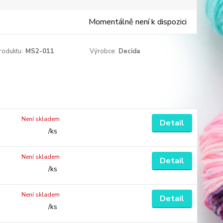
Momentálně není k dispozici
roduktu:
MS2-011
Výrobce:
Decida
Není skladem
Detail
/
ks
Není skladem
Detail
/
ks
Není skladem
Detail
/
ks