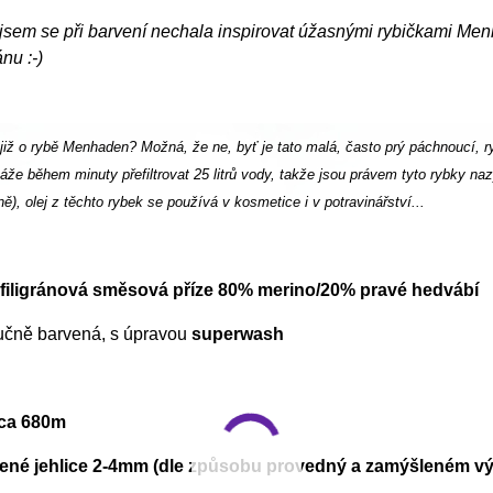
 jsem se při barvení nechala inspirovat úžasnými rybičkami Men
nu :-)
e již o rybě Menhaden? Možná, že ne, byť je tato malá, často prý páchnoucí, 
áže během minuty přefiltrovat 25 litrů vody, takže jsou právem tyto rybky n
ně), olej z těchto rybek se používá v kosmetice i v potravinářství...
filigránová směsová příze 80% merino/20% pravé hedvábí
ručně barvená, s úpravou
superwash
cca 680m
né jehlice 2-4mm (dle způsobu provedný a zamýšleném výs