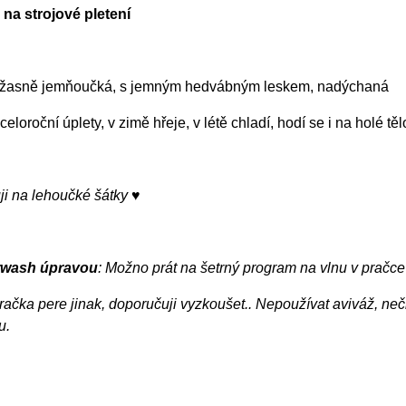
 na strojové pletení
 úžasně jemňoučká, s jemným hedvábným leskem, nadýchaná
celoroční úplety, v zimě hřeje, v létě chladí, hodí se i na holé tě
ji na lehoučké šátky ♥
rwash úpravou
: Možno prát na šetrný program na vlnu v pračc
račka pere jinak, doporučuji vyzkoušet.. Nepoužívat aviváž, n
u.