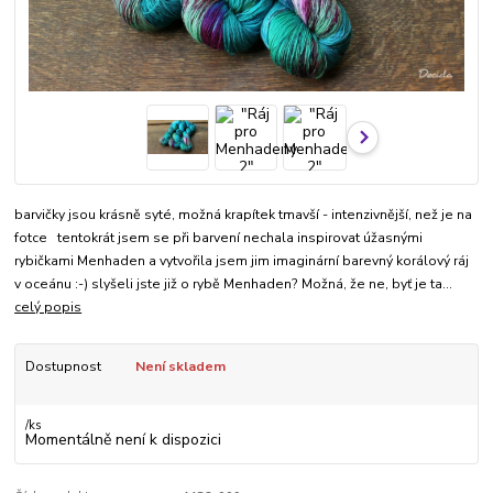
barvičky jsou krásně syté, možná krapítek tmavší - intenzivnější, než je na
fotce tentokrát jsem se při barvení nechala inspirovat úžasnými
rybičkami Menhaden a vytvořila jsem jim imaginární barevný korálový ráj
v oceánu :-) slyšeli jste již o rybě Menhaden? Možná, že ne, byť je ta...
celý popis
Dostupnost
Není skladem
/
ks
Momentálně není k dispozici