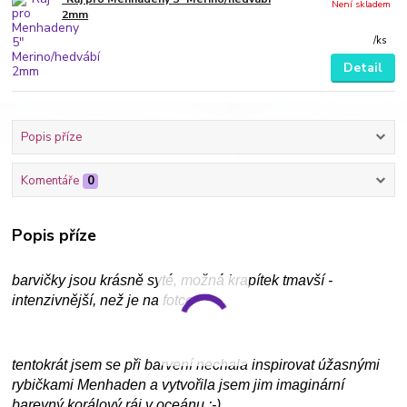
Není skladem
2mm
/
ks
Detail
Popis příze
Komentáře
0
Popis příze
barvičky jsou krásně syté, možná krapítek tmavší -
intenzivnější, než je na fotce
tentokrát jsem se při barvení nechala inspirovat úžasnými
rybičkami Menhaden a vytvořila jsem jim imaginární
barevný korálový ráj v oceánu :-)