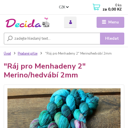
0
ks
CZK
za
0,00 Kč
Menu
Hledat
Úvod
Prodané příze
"Ráj pro Menhadeny 2" Merino/hedvábí 2mm
"Ráj pro Menhadeny 2"
Merino/hedvábí 2mm