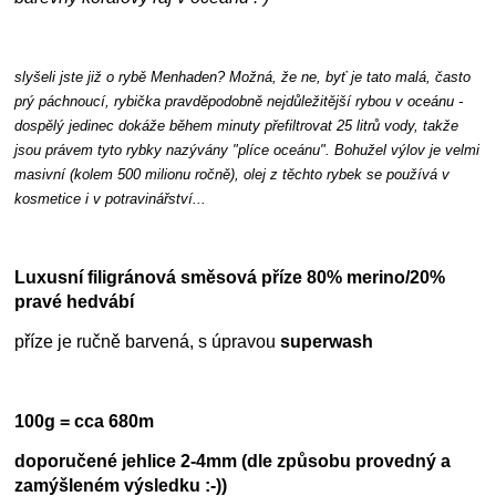
slyšeli jste již o rybě Menhaden? Možná, že ne, byť je tato malá, často
prý páchnoucí, rybička pravděpodobně nejdůležitější rybou v oceánu -
dospělý jedinec dokáže během minuty přefiltrovat 25 litrů vody, takže
jsou právem tyto rybky nazývány "plíce oceánu". Bohužel výlov je velmi
masivní (kolem 500 milionu ročně), olej z těchto rybek se používá v
kosmetice i v potravinářství...
Luxusní filigránová směsová příze 80% merino/20%
pravé hedvábí
příze je ručně barvená, s úpravou
superwash
100g = cca 680m
doporučené jehlice 2-4mm (dle způsobu provedný a
zamýšleném výsledku :-))