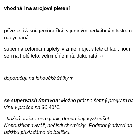
vhodná i na strojové pletení
příze je úžasně jemňoučká, s jemným hedvábným leskem,
nadýchaná
super na celoroční úplety, v zimě hřeje, v létě chladí, hodí
se i na holé tělo, velmi příjemná, dokonalá :-)
doporučuji na lehoučké šátky ♥
se superwash úpravou
: Možno prát na šetrný program na
vlnu v pračce na
30
-40°C
- každá pračka pere jinak, doporučuji vyzkoušet..
Nepoužívat aviváž, nečistit chemicky. Podrobný návod na
údržbu přikládáme do balíčku.