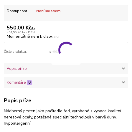
Dostupnost
Není skladem
550,00 Kč
/
ks
454,55 Kč
bez DPH
Momentálně není k dispozici
Číslo produktu:
p-001
Popis příze
Komentáře
0
Popis příze
Nádherný prsten jako počítadlo řad, vyrobené z vysoce kvalitní
nerezové ocely, potažené speciální technologií v barvě duhy,
hypoalergenní.