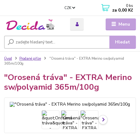
0
ks
CZK
za
0,00 Kč
Menu
Hledat
Úvod
Prodané příze
"Orosená tráva" - EXTRA Merino sw/polyamid
365m/100g
"Orosená tráva" - EXTRA Merino
sw/polyamid 365m/100g