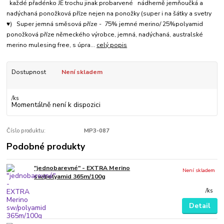
každé přadénko JE trochu jinak probarvené nádherně jemňoučká a
nadýchaná ponožková příze nejen na ponožky (super i na šátky a svetry
♥) Super jemná směsová příze - 75% jemné merino/ 25%polyamid
ponožková příze německého výrobce, jemná, nadýchaná, australské
merino mulesing free, s úpra...
celý popis
Dostupnost
Není skladem
/
ks
Momentálně není k dispozici
Číslo produktu:
MP3-087
Podobné produkty
"jednobarevné" - EXTRA Merino
Není skladem
sw/polyamid 365m/100g
/
ks
Detail