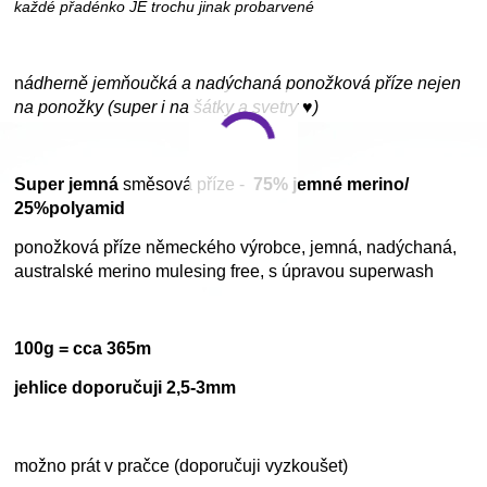
každé přadénko JE trochu jinak probarvené
n
ádherně jemňoučká a nadýchaná ponožková příze nejen
na ponožky (super i na šátky a svetry ♥)
Super jemná
směsová příze -
75% jemné merino/
25%polyamid
ponožková příze německého výrobce, jemná, nadýchaná,
australské merino mulesing free, s úpravou superwash
100g = cca 365m
jehlice doporučuji 2,5-3mm
možno prát v pračce (doporučuji vyzkoušet)