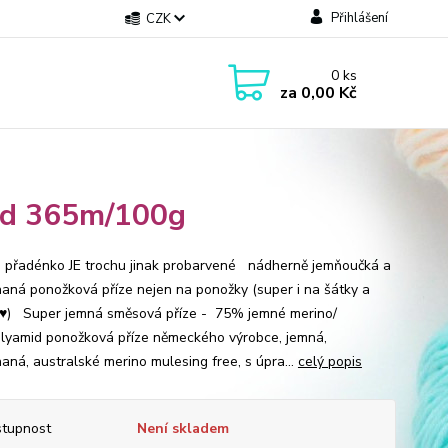
Přihlášení
CZK
0
ks
za
0,00 Kč
id 365m/100g
přadénko JE trochu jinak probarvené nádherně jemňoučká a
aná ponožková příze nejen na ponožky (super i na šátky a
 ♥) Super jemná směsová příze - 75% jemné merino/
yamid ponožková příze německého výrobce, jemná,
aná, australské merino mulesing free, s úpra...
celý popis
tupnost
Není skladem