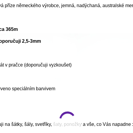
á příze německého výrobce, jemná, nadýchaná, australské mer
cca 365m
doporučuji 2,5-3mm
t v pračce (doporučuji vyzkoušet)
rveno speciálním barvivem
i na šátky, šály, svetříky, šaty, ponožky a vše, co Vás napadne :