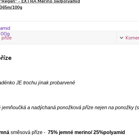
"Regen" - EXTRA Merino sw/polyamid
365m/100g
 příze
Komen
říze
adénko JE trochu jinak probarvené
 jemňoučká a nadýchaná ponožková příze nejen na ponožky (sup
emná
směsová příze -
75% jemné merino/ 25%polyamid