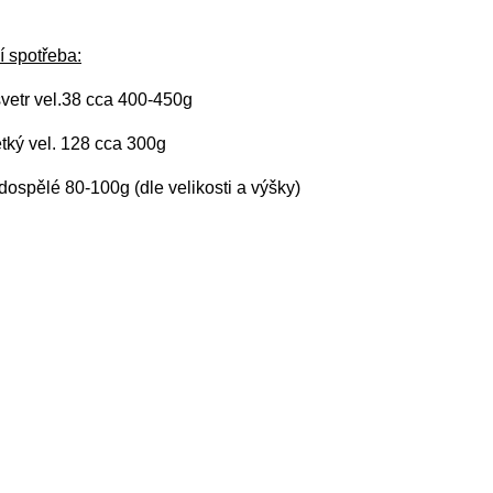
í spotřeba:
vetr vel.38 cca 400-450g
ětký vel. 128 cca 300g
ospělé 80-100g (dle velikosti a výšky)