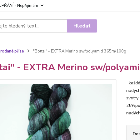
 PŘÁNÍ - Nepřijímám
Hledat
rodané příze
"Bottai" - EXTRA Merino sw/polyamid 365m/100g
tai" - EXTRA Merino sw/polyam
každé 
nadých
svetry
25%pol
nadých
Dos