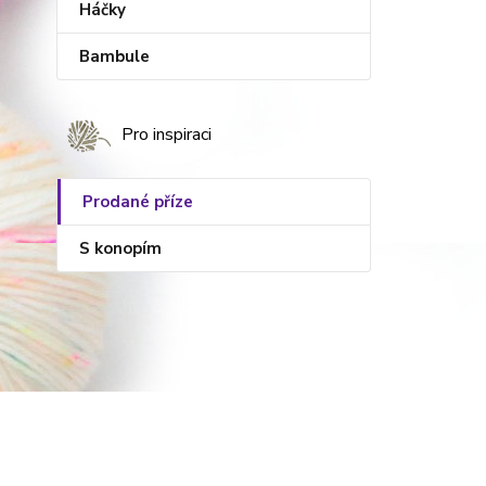
Háčky
Bambule
Pro inspiraci
Prodané příze
S konopím