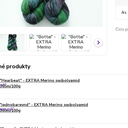
/
ks
Číslo p
é produkty
"Hearbeat" - EXTRA Merino sw/polyamid
365m/100g
"jednobarevné" - EXTRA Merino sw/polyamid
365m/100g