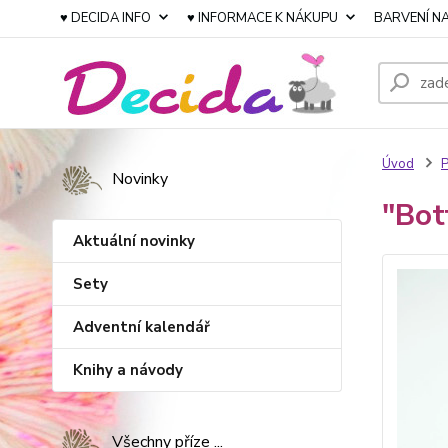
♥ DECIDA INFO
♥ INFORMACE K NÁKUPU
BARVENÍ NA
Úvod
P
Novinky
"Bot
Aktuální novinky
Sety
Adventní kalendář
Knihy a návody
Všechny příze ...