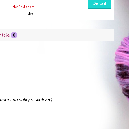
Detail
Není skladem
/
ks
táře
0
er i na šátky a svetry ♥)