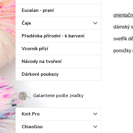
Eucalan - praní
orientačn
Čaje
dámský s
Přadénka přírodní - k barvení
svetřík d
Vzorník přízí
ponožky d
Návody na tvoření
Dárkové poukazy
Galanterie podle značky
Knit Pro
ChiaoGoo