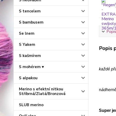
S hedvábím
S tencelem
S bambusem
Popis
Se lnem
S Yakem
Popis p
S kašmírem
S mohérem ♥
každé př
S alpakou
Merino s efektní nitkou
n
ádherně
Stříbrná/Zlatá/Bronzová
SLUB merino
Super j