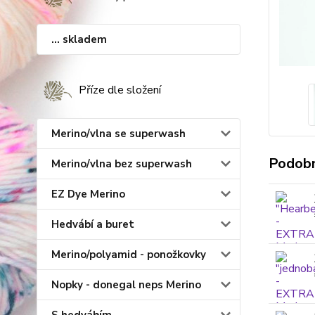
... skladem
Příze dle složení
Merino/vlna se superwash
Podobn
Merino/vlna bez superwash
EZ Dye Merino
Hedvábí a buret
Merino/polyamid - ponožkovky
Nopky - donegal neps Merino