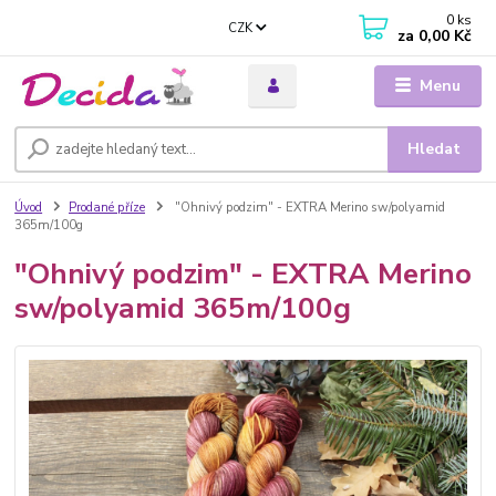
0
ks
CZK
za
0,00 Kč
Menu
Hledat
Úvod
Prodané příze
"Ohnivý podzim" - EXTRA Merino sw/polyamid
365m/100g
"Ohnivý podzim" - EXTRA Merino
sw/polyamid 365m/100g