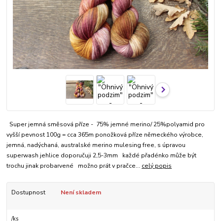
Super jemná směsová příze - 75% jemné merino/ 25%polyamid pro
vyšší pevnost 100g = cca 365m ponožková příze německého výrobce,
jemná, nadýchaná, australské merino mulesing free, s úpravou
superwash jehlice doporučuji 2,5-3mm každé přadénko může být
trochu jinak probarvené možno prát v pračce...
celý popis
Dostupnost
Není skladem
/
ks