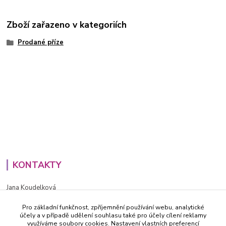
Zboží zařazeno v kategoriích
Prodané příze
KONTAKTY
Jana Koudelková
+420734186543
Pro základní funkčnost, zpříjemnění používání webu, analytické
PO - PÁ (8-16h)
účely a v případě udělení souhlasu také pro účely cílení reklamy
využíváme soubory cookies. Nastavení vlastních preferencí