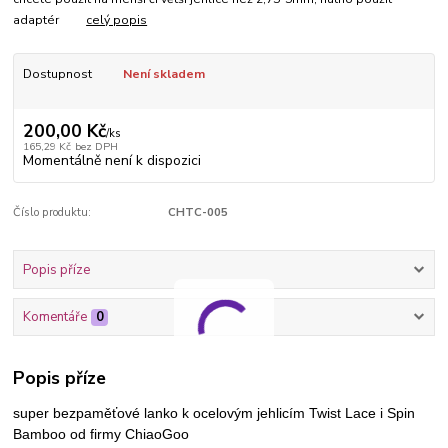
adaptér
celý popis
Dostupnost
Není skladem
200,00 Kč
/
ks
165,29 Kč
bez DPH
Momentálně není k dispozici
Číslo produktu:
CHTC-005
Popis příze
Komentáře
0
Popis příze
super bezpaměťové lanko k ocelovým jehlicím Twist Lace i Spin
Bamboo od firmy ChiaoGoo