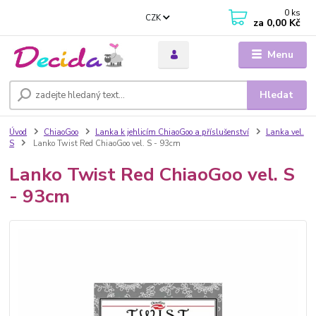
0
ks
CZK
za
0,00 Kč
Menu
Hledat
Úvod
ChiaoGoo
Lanka k jehlicím ChiaoGoo a příslušenství
Lanka vel.
S
Lanko Twist Red ChiaoGoo vel. S - 93cm
Lanko Twist Red ChiaoGoo vel. S
- 93cm