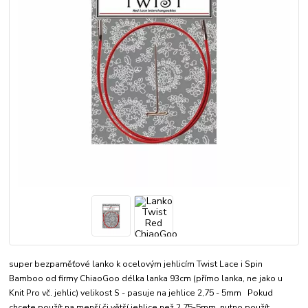
super bezpaměťové lanko k ocelovým jehlicím Twist Lace i Spin
Bamboo od firmy ChiaoGoo délka lanka 93cm (přímo lanka, ne jako u
Knit Pro vč. jehlic) velikost S - pasuje na jehlice 2,75 - 5mm Pokud
chcete použít na menší či větší jehlice než 2,75-5mm, nutno použít