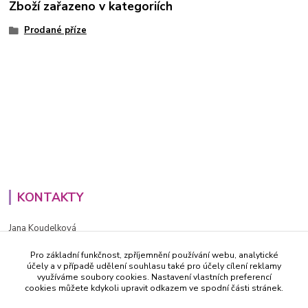
Zboží zařazeno v kategoriích
Prodané příze
KONTAKTY
Jana Koudelková
+420734186543
Pro základní funkčnost, zpříjemnění používání webu, analytické
PO - PÁ (8-16h)
účely a v případě udělení souhlasu také pro účely cílení reklamy
využíváme soubory cookies. Nastavení vlastních preferencí
info@decida.cz
cookies můžete kdykoli upravit odkazem ve spodní části stránek.