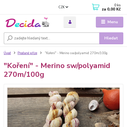
0
ks
CZK
za
0,00 Kč
Menu
Hledat
Úvod
Prodané příze
"Koření" - Merino sw/polyamid 270m/100g
"Koření" - Merino sw/polyamid
270m/100g