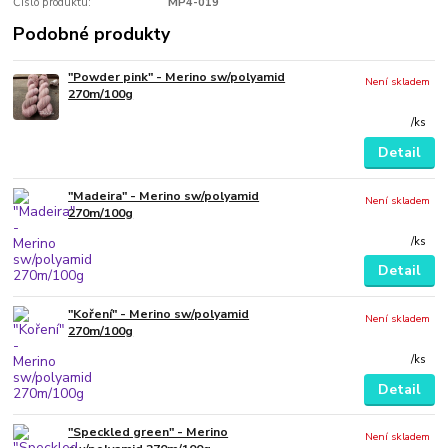
Číslo produktu:
MP4-019
Podobné produkty
"Powder pink" - Merino sw/polyamid
Není skladem
270m/100g
/
ks
Detail
"Madeira" - Merino sw/polyamid
Není skladem
270m/100g
/
ks
Detail
"Koření" - Merino sw/polyamid
Není skladem
270m/100g
/
ks
Detail
"Speckled green" - Merino
Není skladem