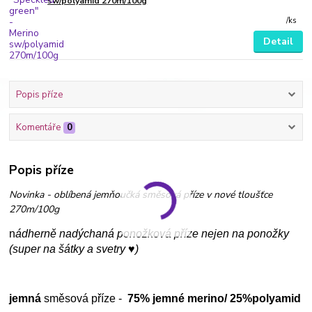
sw/polyamid 270m/100g
/
ks
Detail
Popis příze
Komentáře
0
Popis příze
Novinka - oblíbená jemňoučká směsová příze v nové tloušťce
270m/100g
n
ádherně nadýchaná ponožková příze nejen na ponožky
(super na šátky a svetry ♥)
jemná
směsová příze -
75% jemné merino/ 25%polyamid