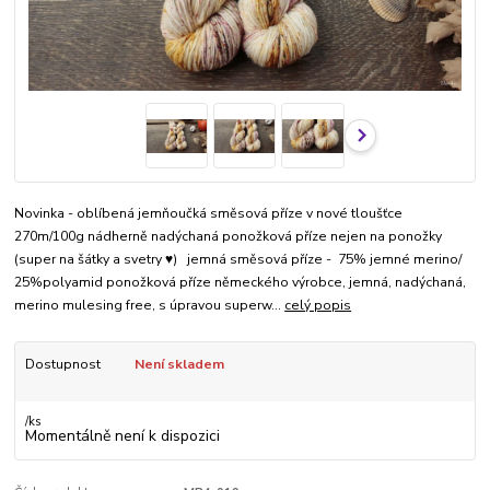
Novinka - oblíbená jemňoučká směsová příze v nové tloušťce
270m/100g nádherně nadýchaná ponožková příze nejen na ponožky
(super na šátky a svetry ♥) jemná směsová příze - 75% jemné merino/
25%polyamid ponožková příze německého výrobce, jemná, nadýchaná,
merino mulesing free, s úpravou superw...
celý popis
Dostupnost
Není skladem
/
ks
Momentálně není k dispozici