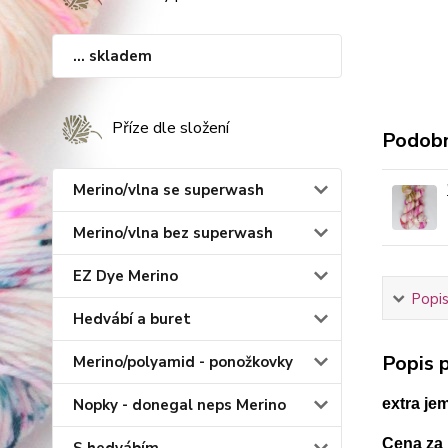
... skladem
Příze dle složení
Podobn
Merino/vlna se superwash
Merino/vlna bez superwash
EZ Dye Merino
Popis
Hedvábí a buret
Popis p
Merino/polyamid - ponožkovky
Nopky - donegal neps Merino
extra je
Cena za 