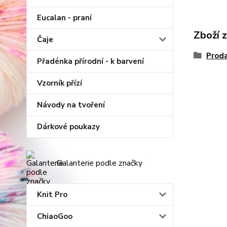
Eucalan - praní
Zboží 
Čaje
Proda
Přadénka přírodní - k barvení
Vzorník přízí
Návody na tvoření
Dárkové poukazy
Galanterie podle značky
Knit Pro
ChiaoGoo