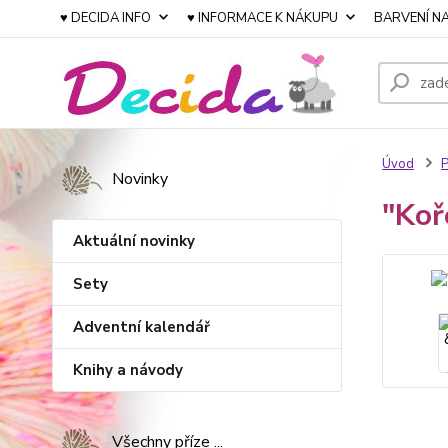
♥ DECIDA INFO
♥ INFORMACE K NÁKUPU
BARVENÍ NA
Úvod
P
Novinky
"Koř
Aktuální novinky
Sety
Adventní kalendář
Knihy a návody
Všechny příze ...