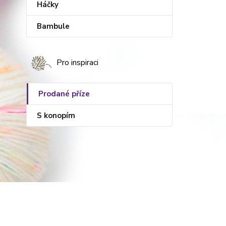
Háčky
Bambule
Pro inspiraci
Prodané příze
S konopím