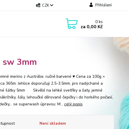
Přihlášení
CZK
0
ks
za
0,00 Kč
se sw 3mm
jemné merino z Austrálie, ručně barvené ♥ Cena za 100g =
cca 365m. Jehlice doporučuji 2,5-3,5mm, pro nadýchané a
né šátky 5mm Skvělé na lehké svetříky a šaty, jemné
nákrčníky, šály, lehoučké děrované čepičky i do horkého počasí,
dečky... se superwash úpravou: M...
celý popis
tupnost
Není skladem