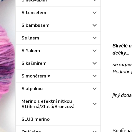
S hedvábím
S tencelem
S bambusem
Se lnem
Skvělé n
S Yakem
dečky...
S kašmírem
se supe
Podrobný
S mohérem ♥
S alpakou
jiný doda
Merino s efektní nitkou
Stříbrná/Zlatá/Bronzová
SLUB merino
Spotřeba