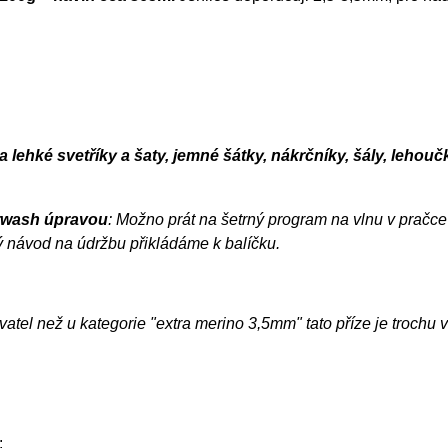
a lehké svetříky a šaty, jemné šátky, nákrčníky, šály, leho
rwash úpravou
: Možno prát na šetrný program na vlnu v pračce 
 návod na údržbu přikládáme k balíčku.
vatel než u kategorie "extra merino 3,5mm" tato příze je trochu ví
: