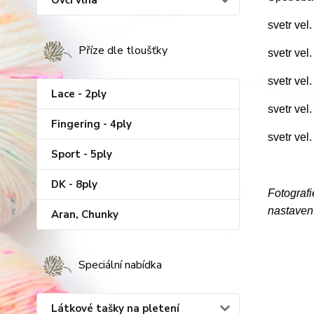
Ovčí vlna
svetr vel
Příze dle tloušťky
svetr vel
svetr vel
Lace - 2ply
svetr vel
Fingering - 4ply
svetr vel
Sport - 5ply
DK - 8ply
Fotografi
nastavení
Aran, Chunky
Speciální nabídka
Látkové tašky na pletení