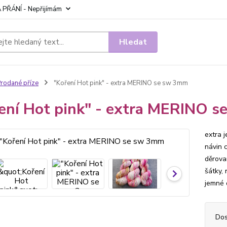
 PŘÁNÍ - Nepřijímám
Hledat
rodané příze
"Koření Hot pink" - extra MERINO se sw 3mm
ení Hot pink" - extra MERINO 
extra 
návin 
děrova
šátky, 
jemné 
Dos