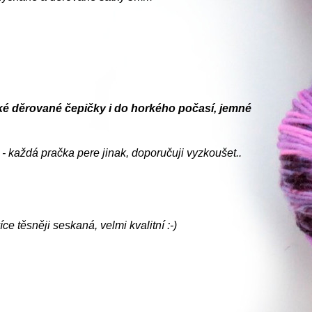
učké děrované čepičky i do horkého počasí, jemné
- každá pračka pere jinak, doporučuji vyzkoušet..
ce těsněji seskaná, velmi kvalitní :-)