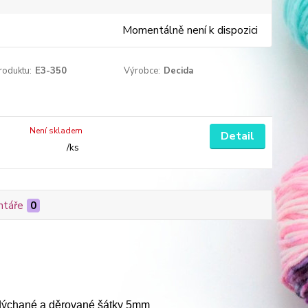
Momentálně není k dispozici
roduktu:
E3-350
Výrobce:
Decida
Není skladem
Detail
/
ks
táře
0
adýchané a děrované šátky 5mm