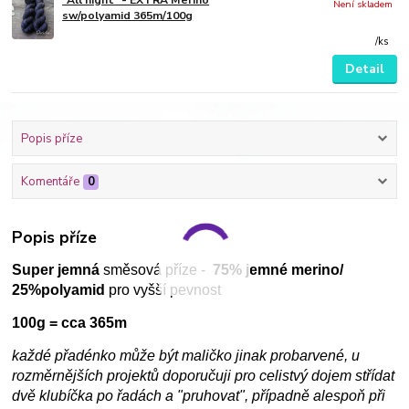
"All night" - EXTRA Merino
Není skladem
sw/polyamid 365m/100g
/
ks
Detail
Popis příze
Komentáře
0
Popis příze
Super jemná
směsová příze -
75% jemné merino/
25%polyamid
pro vyšší pevnost
100g = cca 365m
každé přadénko může být maličko jinak probarvené, u
rozměrnějších projektů doporučuji pro celistvý dojem střídat
dvě klubíčka po řadách a "pruhovat", případně alespoň při