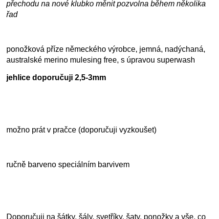
přechodu na nové klubko měnit pozvolna během několika
řad
ponožková příze německého výrobce, jemná, nadýchaná,
australské merino mulesing free, s úpravou superwash
jehlice doporučuji 2,5-3mm
možno prát v pračce (doporučuji vyzkoušet)
ručně barveno speciálním barvivem
Doporučuji na šátky, šály, svetříky, šaty, ponožky a vše, co