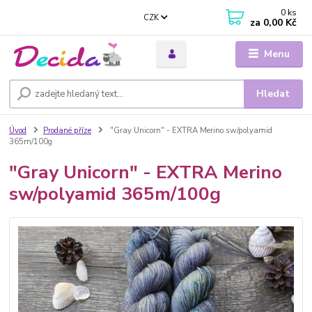
0
ks
CZK
za
0,00 Kč
Menu
Hledat
Úvod
Prodané příze
"Gray Unicorn" - EXTRA Merino sw/polyamid
365m/100g
"Gray Unicorn" - EXTRA Merino
sw/polyamid 365m/100g