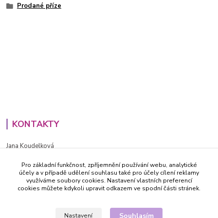
Prodané příze
KONTAKTY
Jana Koudelková
+420734186543
Pro základní funkčnost, zpříjemnění používání webu, analytické
PO - PÁ (8-16h)
účely a v případě udělení souhlasu také pro účely cílení reklamy
využíváme soubory cookies. Nastavení vlastních preferencí
info@decida.cz
cookies můžete kdykoli upravit odkazem ve spodní části stránek.
Souhlasím
Nastavení