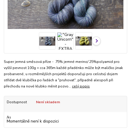
Super jemná směsová příze - 75% jemné merino/ 25%polyamid pro
vyšší pevnost 100g = cca 365m každé přadénko může být maličko jinak
probarvené, u rozměrnějších projektů doporučuji pro celistvý dojem
střídat dvě klubíčka po řadách a "pruhovat", případně alespoň při
přechodu na nové klubko měnit pozvo...
celý popis
Dostupnost
Není skladem
/
ks
Momentálně není k dispozici