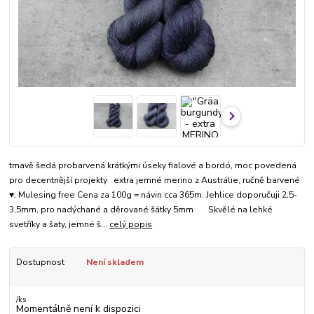
tmavě šedá probarvená krátkými úseky fialové a bordó, moc povedená
pro decentnější projekty extra jemné merino z Austrálie, ručně barvené
♥, Mulesing free Cena za 100g = návin cca 365m. Jehlice doporučuji 2,5-
3,5mm, pro nadýchané a děrované šátky 5mm Skvělé na lehké
svetříky a šaty, jemné š...
celý popis
Dostupnost
Není skladem
/
ks
Momentálně není k dispozici