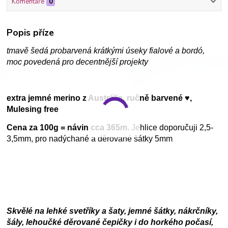
Komentáře
0
Popis příze
tmavě šedá probarvená krátkými úseky fialové a bordó,
moc povedená pro decentnější projekty
extra jemné merino z Austrálie, ručně barvené ♥,
Mulesing free
Cena za 100g = návin cca 365m.
Jehlice doporučuji 2,5-
3,5mm, pro nadýchané a děrované šátky 5mm
Skvělé na lehké svetříky a šaty, jemné šátky, nákrčníky,
šály, lehoučké děrované čepičky i do horkého počasí,