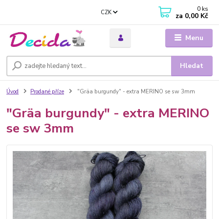
0
ks
CZK
za
0,00 Kč
Menu
Hledat
Úvod
Prodané příze
"Gräa burgundy" - extra MERINO se sw 3mm
"Gräa burgundy" - extra MERINO
se sw 3mm