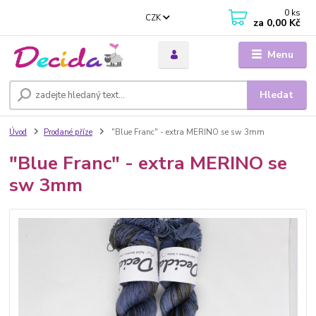
0
ks
CZK
za
0,00 Kč
Menu
Hledat
Úvod
Prodané příze
"Blue Franc" - extra MERINO se sw 3mm
"Blue Franc" - extra MERINO se
sw 3mm