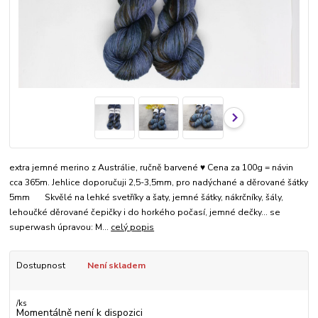
extra jemné merino z Austrálie, ručně barvené ♥ Cena za 100g = návin
cca 365m. Jehlice doporučuji 2,5-3,5mm, pro nadýchané a děrované šátky
5mm Skvělé na lehké svetříky a šaty, jemné šátky, nákrčníky, šály,
lehoučké děrované čepičky i do horkého počasí, jemné dečky... se
superwash úpravou: M...
celý popis
Dostupnost
Není skladem
/
ks
Momentálně není k dispozici