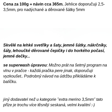
Cena za 100g = návin cca 365m.
Jehlice doporučuji 2,5-
3,5mm, pro nadýchané a děrované šátky 5mm
Skvělé na lehké svetříky a šaty, jemné šátky, nákrčníky,
šály, lehoučké děrované čepičky i do horkého počasí,
jemné dečky...
se superwash úpravou
: Možno prát na šetrný program na
vlnu v pračce - každá pračka pere jinak, doporučuji
vyzkoušet.. Podrobný návod na údržbu přikládáme k
balíčku.
jiný dodavatel než u kategorie "extra merino 3,5mm" tato
příze je trochu více těsněji seskaná, velmi kvalitní :-)