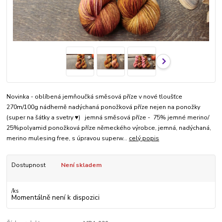
Novinka - oblíbená jemňoučká směsová příze v nové tloušťce
270m/100g nádherně nadýchaná ponožková příze nejen na ponožky
(super na šátky a svetry ♥) jemná směsová příze - 75% jemné merino/
25%polyamid ponožková příze německého výrobce, jemná, nadýchaná,
merino mulesing free, s úpravou superw...
celý popis
Dostupnost
Není skladem
/
ks
Momentálně není k dispozici