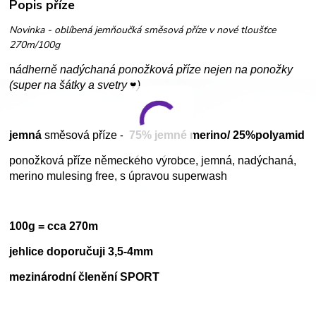
Popis příze
Novinka - oblíbená jemňoučká směsová příze v nové tloušťce
270m/100g
n
ádherně nadýchaná ponožková příze nejen na ponožky
(super na šátky a svetry ♥)
jemná
směsová příze -
75% jemné merino/ 25%polyamid
ponožková příze německého výrobce, jemná, nadýchaná,
merino mulesing free, s úpravou superwash
100g = cca 270m
jehlice doporučuji 3,5-4mm
mezinárodní členění SPORT