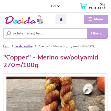
0
ks
CZK
za
0,00 Kč
Menu
Hledat
Úvod
Prodané příze
"Copper" - Merino sw/polyamid 270m/100g
"Copper" - Merino sw/polyamid
270m/100g