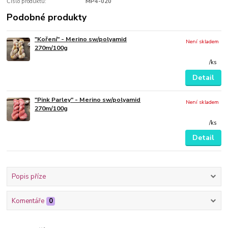
Číslo produktu:
MP4-020
Podobné produkty
"Koření" - Merino sw/polyamid
Není skladem
270m/100g
/
ks
Detail
"Pink Parley" - Merino sw/polyamid
Není skladem
270m/100g
/
ks
Detail
Popis příze
Komentáře
0