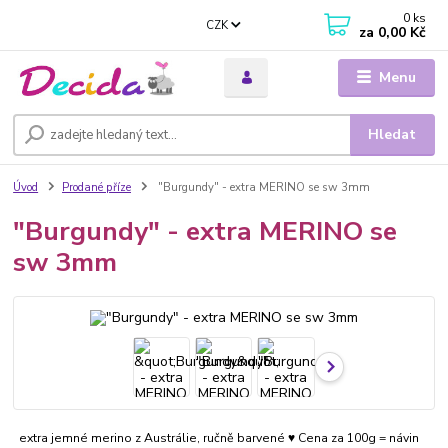
0
ks
CZK
za
0,00 Kč
Menu
Hledat
Úvod
Prodané příze
"Burgundy" - extra MERINO se sw 3mm
"Burgundy" - extra MERINO se
sw 3mm
extra jemné merino z Austrálie, ručně barvené ♥ Cena za 100g = návin