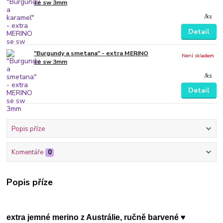
se sw 3mm
/
ks
Detail
"Burgundy a smetana" - extra MERINO
Není skladem
se sw 3mm
/
ks
Detail
Popis příze
Komentáře
0
Popis příze
extra jemné merino z Austrálie, ručně barvené ♥