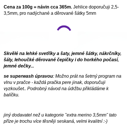
Cena za 100g = návin cca 365m.
Jehlice doporučuji 2,5-
3,5mm, pro nadýchané a děrované šátky 5mm
Skvělé na lehké svetříky a šaty, jemné šátky, nákrčníky,
šály, lehoučké děrované čepičky i do horkého počasí,
jemné dečky...
se superwash úpravou
: Možno prát na šetrný program na
vlnu v pračce - každá pračka pere jinak, doporučuji
vyzkoušet.. Podrobný návod na údržbu přikládáme k
balíčku.
jiný dodavatel než u kategorie "extra merino 3,5mm" tato
příze je trochu více těsněji seskaná, velmi kvalitní :-)