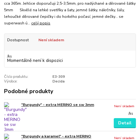
cca 365m. Jehlice doporučuji 2,5-3,5mm, pro nadýchané a děrované šátky
5mm Skvělé na lehké svetříky a šaty, jemné šátky, nákrčníky, šály,
lehoučké děrované čepičky i do horkého počasí, jemné dečky... se
superwash ú...
celý popis
Dostupnost
Není skladem
/
ks
Momentálně není k dispozici
Číslo produktu:
E3-309
Výrobce:
Decida
Podobné produkty
"Burgundy" - extra MERINO se sw 3mm
Není skladem
/
ks
Detail
"Burgundy a karamel" - extra MERINO
Není skladem