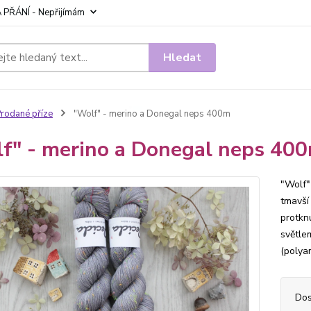
 PŘÁNÍ - Nepřijímám
Hledat
rodané příze
"Wolf" - merino a Donegal neps 400m
f" - merino a Donegal neps 40
"Wolf" 
tmavší
protkn
světl
(polya
Dos