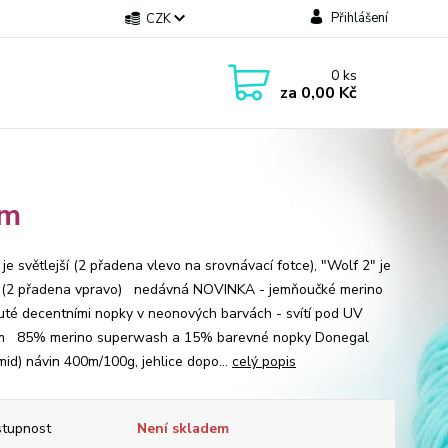
Přihlášení
CZK
0
ks
za
0,00 Kč
0m
je světlejší (2 přadena vlevo na srovnávací fotce), "Wolf 2" je
 (2 přadena vpravo) nedávná NOVINKA - jemňoučké merino
uté decentními nopky v neonových barvách - svítí pod UV
em 85% merino superwash a 15% barevné nopky Donegal
mid) návin 400m/100g, jehlice dopo...
celý popis
tupnost
Není skladem