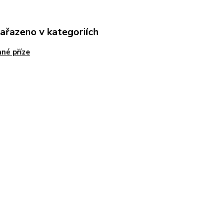
zařazeno v kategoriích
né příze