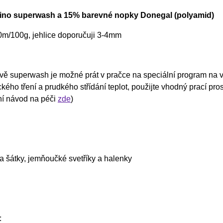
ino superwash a 15% barevné nopky Donegal (polyamid)
0m/100g, jehlice doporučuji 3-4mm
vě superwash je možné prát v pračce na speciální program na vl
ého tření a prudkého střídání teplot, použijte vhodný prací pr
ní návod na péči
zde
)
a šátky, jemňoučké svetříky a halenky
: