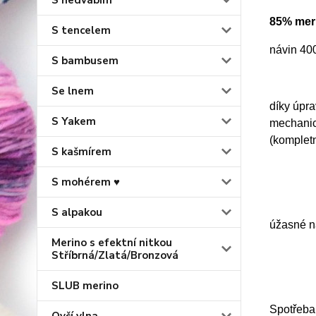
S hedvábím
85% mer
S tencelem
návin 40
S bambusem
Se lnem
díky úpra
S Yakem
mechanick
(komplet
S kašmírem
S mohérem ♥
S alpakou
úžasné n
Merino s efektní nitkou
Stříbrná/Zlatá/Bronzová
SLUB merino
Spotřeba