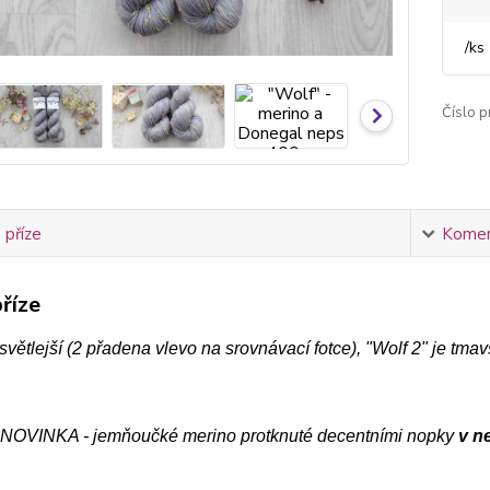
/
ks
Číslo p
 příze
Komen
říze
 světlejší (2 přadena vlevo na srovnávací fotce), "Wolf 2" je tma
NOVINKA - jemňoučké merino protknuté decentními nopky
v n