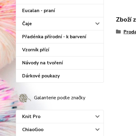
Eucalan - praní
Zboží 
Čaje
Proda
Přadénka přírodní - k barvení
Vzorník přízí
Návody na tvoření
Dárkové poukazy
Galanterie podle značky
Knit Pro
ChiaoGoo