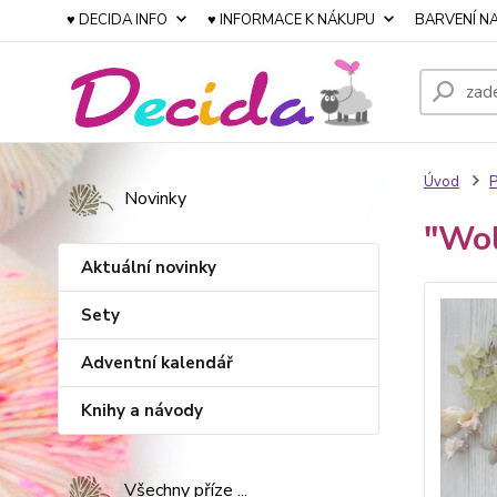
♥ DECIDA INFO
♥ INFORMACE K NÁKUPU
BARVENÍ NA
Úvod
P
Novinky
"Wol
Aktuální novinky
Sety
Adventní kalendář
Knihy a návody
Všechny příze ...