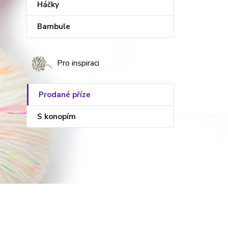
Háčky
Bambule
Pro inspiraci
Prodané příze
S konopím