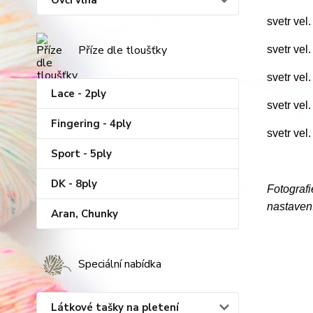
Ovčí vlna
svetr vel
Příze dle tloušťky
svetr vel
svetr vel
Lace - 2ply
svetr vel
Fingering - 4ply
svetr vel
Sport - 5ply
DK - 8ply
Fotografi
nastavení
Aran, Chunky
Speciální nabídka
Látkové tašky na pletení