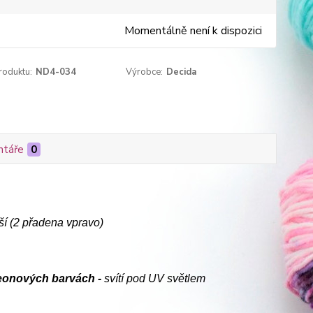
Momentálně není k dispozici
roduktu:
ND4-034
Výrobce:
Decida
táře
0
vší (2 přadena vpravo)
eonových barvách -
svítí pod UV světlem