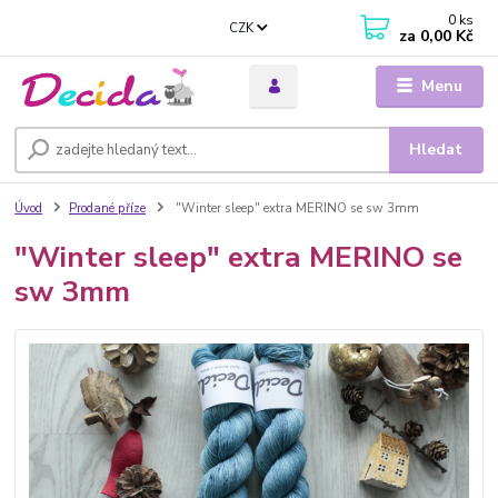
0
ks
CZK
za
0,00 Kč
Menu
Hledat
Úvod
Prodané příze
"Winter sleep" extra MERINO se sw 3mm
"Winter sleep" extra MERINO se
sw 3mm