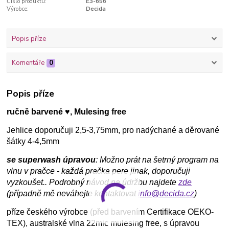
Číslo produktu:
E3-656
Výrobce:
Decida
Popis příze
Komentáře
0
Popis příze
ručně barvené ♥, Mulesing free
Jehlice doporučuji 2,5-3,75mm, pro nadýchané a děrované
šátky 4-4,5mm
se superwash úpravou
: Možno prát na šetrný program na
vlnu v pračce - každá pračka pere jinak, doporučuji
vyzkoušet.. Podrobný návod na údržbu najdete
zde
(případně mě neváhejte kontaktovat
info@decida.cz
)
příze českého výrobce (před barvením Certifikace OEKO-
TEX), australské vlna 22mic mulesing free, s úpravou