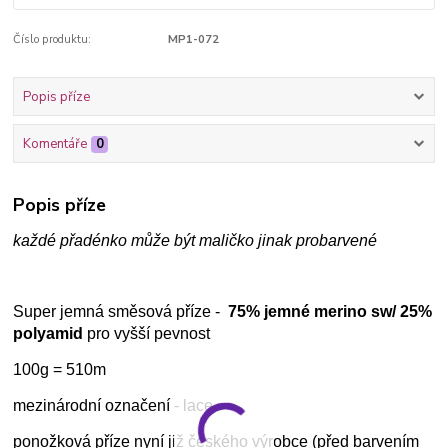
Číslo produktu:
MP1-072
Popis příze
Komentáře
0
Popis příze
každé přadénko může být maličko jinak probarvené
Super jemná směsová příze -
75% jemné merino sw/ 25%
polyamid
pro vyšší pevnost
100g = 510m
mezinárodní označení - lace
ponožková příze nyní již českého výrobce (před barvením