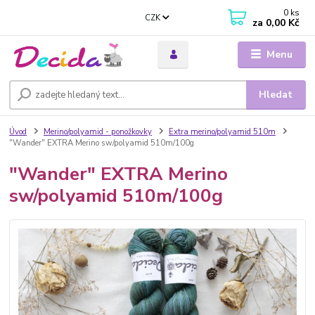
0
ks
CZK
za
0,00 Kč
Menu
Hledat
Úvod
Merino/polyamid - ponožkovky
Extra merino/polyamid 510m
"Wander" EXTRA Merino sw/polyamid 510m/100g
"Wander" EXTRA Merino
sw/polyamid 510m/100g