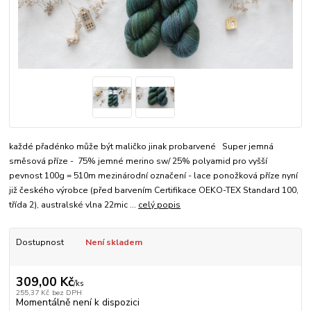
každé přadénko může být maličko jinak probarvené Super jemná
směsová příze - 75% jemné merino sw/ 25% polyamid pro vyšší
pevnost 100g = 510m mezinárodní označení - lace ponožková příze nyní
již českého výrobce (před barvením Certifikace OEKO-TEX Standard 100,
třída 2), australské vlna 22mic ...
celý popis
Dostupnost
Není skladem
309,00 Kč
/
ks
255,37 Kč
bez DPH
Momentálně není k dispozici