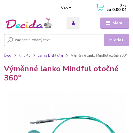
0
ks
CZK
za
0,00 Kč
Menu
Hledat
Úvod
Knit Pro
Lanka k jehlicím
Výměnné lanko Mindful otočné 360°
Výměnné lanko Mindful otočné
360°