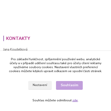
KONTAKTY
Jana Koudelková
+420734186543
Pro základní funkčnost, zpříjemnění používání webu, analytické
PO - PÁ (8-16h)
účely a v případě udělení souhlasu také pro účely cílení reklamy
využíváme soubory cookies. Nastavení vlastních preferencí
info@decida.cz
cookies můžete kdykoli upravit odkazem ve spodní části stránek.
Souhlasím
Nastavení
Souhlas můžete odmítnout
zde
.
Vytvořeno na
Eshop-rychle.cz