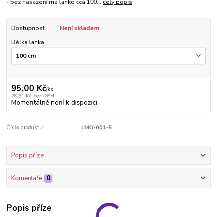
- bez nasazení má lanko cca 100...
celý popis
Dostupnost
Není skladem
Délka lanka
95,00 Kč
/
ks
78,51 Kč
bez DPH
Momentálně není k dispozici
Číslo produktu:
LMO-001-5
Popis příze
Komentáře
0
Popis příze