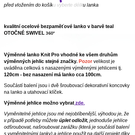
před vložením do košíku vyberte délku lanka
kvalitní ocelové bezpaměťové lanko v barvě teal
OTOČNÉ SWIVEL
360°
Výměnné lanko Knit Pro vhodné ke všem druhům
výměnných jehlic stejné značky.
Pozor
velikost je
uváděna celková s nasazenými výměnnými jehlicemi tj.
120cm - bez nasazení má lanko cca 100cm.
Součástí balení jsou i dvě šroubovací dekorativní koncovky
na lanko a utahovací klíček.
Výměnné jehlice možno vybrat
zde.
Vyměnitelné jehlice jsou mé nejoblíbenější, výhodou je, že
v případě potřeby můžete
úplet odložit,
jednoduše jehlice
odšroubovat, našroubovat zarážku (která je součástí balení
s vyměnitelnými lanky) a jehlice použít na další projekt díky