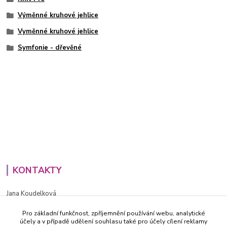
Výměnné kruhové jehlice
Vyměnné kruhové jehlice
Symfonie - dřevěné
KONTAKTY
Jana Koudelková
+420734186543
Pro základní funkčnost, zpříjemnění používání webu, analytické
PO - PÁ (8-16h)
účely a v případě udělení souhlasu také pro účely cílení reklamy