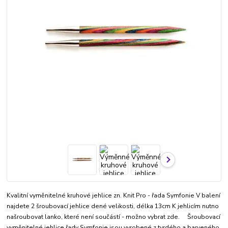
Kvalitní vyměnitelné kruhové jehlice zn. Knit Pro - řada Symfonie V balení
najdete 2 šroubovací jehlice dené velikosti, délka 13cm K jehlicím nutno
našroubovat lanko, které není součástí - možno vybrat zde. Šroubovací
vyměnitelné jehlice řady Symfonie jsou vyrobené z tvrdého a barveného