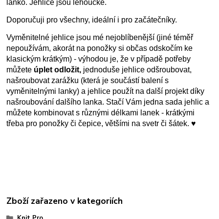
lanko. Jehlice jsou lehoučké.
Doporučuji pro všechny, ideální i pro začátečníky.
Vyměnitelné jehlice jsou mé nejoblíbenější (jiné téměř
nepoužívám, akorát na ponožky si občas odskočím ke
klasickým krátkým) - výhodou je, že v případě potřeby
můžete
úplet odložit,
jednoduše jehlice odšroubovat,
našroubovat zarážku (která je součástí balení s
vyměnitelnými lanky) a jehlice použít na další projekt díky
našroubování dalšího lanka. Stačí Vám jedna sada jehlic a
můžete kombinovat s různými délkami lanek - krátkými
třeba pro ponožky či čepice, většími na svetr či šátek. ♥
Zboží zařazeno v kategoriích
Knit Pro