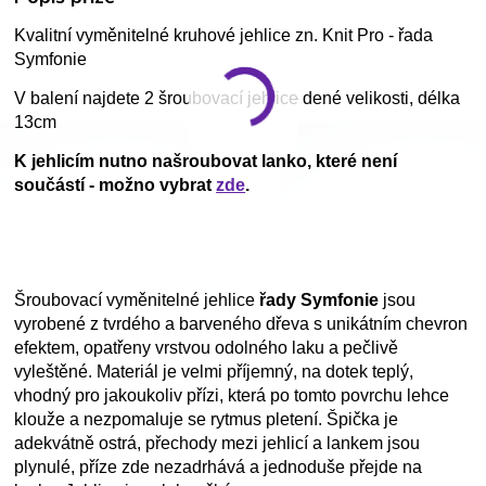
Kvalitní vyměnitelné kruhové jehlice zn. Knit Pro - řada
Symfonie
V balení najdete 2 šroubovací jehlice dené velikosti,
délka
13cm
K jehlicím nutno našroubovat lanko, které není
součástí - možno vybrat
zde
.
Šroubovací vyměnitelné jehlice
řady Symfonie
jsou
vyrobené z tvrdého a barveného dřeva s unikátním chevron
efektem, opatřeny vrstvou odolného laku a pečlivě
vyleštěné. Materiál je velmi příjemný, na dotek teplý,
vhodný pro jakoukoliv přízi, která po tomto povrchu lehce
klouže a nezpomaluje se rytmus pletení. Špička je
adekvátně ostrá, přechody mezi jehlicí a lankem jsou
plynulé, příze zde nezadrhává a jednoduše přejde na