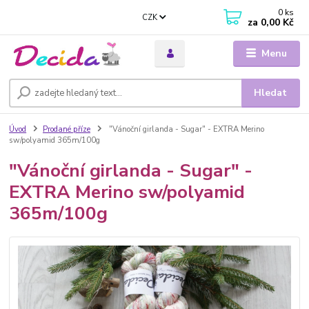
0
ks
CZK
za
0,00 Kč
Menu
Hledat
Úvod
Prodané příze
"Vánoční girlanda - Sugar" - EXTRA Merino
sw/polyamid 365m/100g
"Vánoční girlanda - Sugar" -
EXTRA Merino sw/polyamid
365m/100g