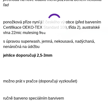
řad
ponožková příze nyní již českého výrobce (před barvením
Certifikace OEKO-TEX Standard 100, třída 2), australské
vlna 22mic mulesing free
s úpravou superwash, jemná, nekousavá, nadýchaná,
nenáročná na údržbu
jehlice doporučuji 2,5-3mm
možno prát v pračce (doporučuji vyzkoušet)
ručně barveno speciálním barvivem