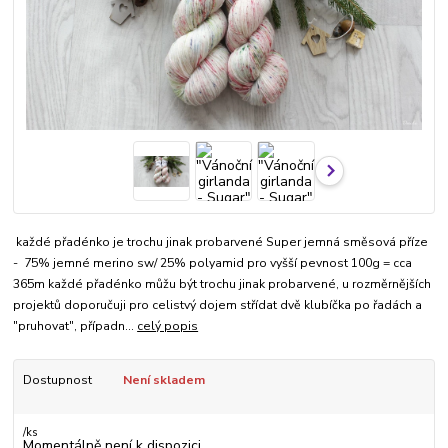
každé přadénko je trochu jinak probarvené Super jemná směsová příze
- 75% jemné merino sw/ 25% polyamid pro vyšší pevnost 100g = cca
365m každé přadénko můžu být trochu jinak probarvené, u rozměrnějších
projektů doporučuji pro celistvý dojem střídat dvě klubíčka po řadách a
"pruhovat", případn...
celý popis
Dostupnost
Není skladem
/
ks
Momentálně není k dispozici