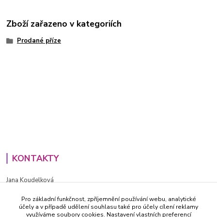
Zboží zařazeno v kategoriích
Prodané příze
KONTAKTY
Jana Koudelková
+420734186543
Pro základní funkčnost, zpříjemnění používání webu, analytické
PO - PÁ (8-16h)
účely a v případě udělení souhlasu také pro účely cílení reklamy
využíváme soubory cookies. Nastavení vlastních preferencí