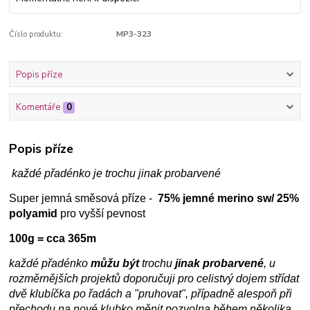
Číslo produktu:
MP3-323
Popis příze
Komentáře
0
Popis příze
každé přadénko je trochu jinak probarvené
Super jemná směsová příze -
75% jemné merino sw/ 25%
polyamid
pro vyšší pevnost
100g = cca 365m
každé přadénko
můžu být
trochu
jinak probarvené
, u
rozměrnějších projektů doporučuji pro celistvý dojem střídat
dvě klubíčka po řadách a "pruhovat", případně alespoň při
přechodu na nové klubko měnit pozvolna během několika