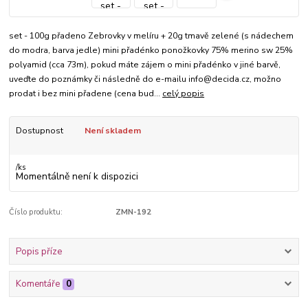
set - 100g přadeno Zebrovky v melíru + 20g tmavě zelené (s nádechem
do modra, barva jedle) mini přadénko ponožkovky 75% merino sw 25%
polyamid (cca 73m), pokud máte zájem o mini přadénko v jiné barvě,
uveďte do poznámky či následně do e-mailu info@decida.cz, možno
prodat i bez mini přadene (cena bud...
celý popis
Dostupnost
Není skladem
/
ks
Momentálně není k dispozici
Číslo produktu:
ZMN-192
Popis příze
Komentáře
0