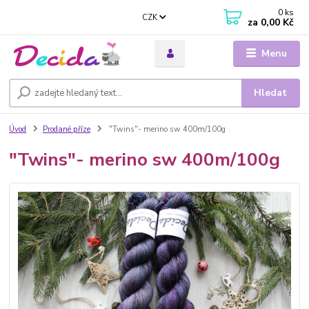
0
ks
CZK
za
0,00 Kč
Menu
Hledat
Úvod
Prodané příze
"Twins"- merino sw 400m/100g
"Twins"- merino sw 400m/100g