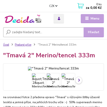
0
ks
CZK
za
0,00 Kč
Menu
Hledat
Úvod
Prodané příze
"Tmavá 2" Merino/tencel 333m
"Tmavá 2" Merino/tencel 333m
na srovnávací fotce 2 přadena vpravo "Tmavá" s růžovými štítky úžasně
lesklá a jemná příze, na jehlicích trochu vrže :-) 50% superwash merino