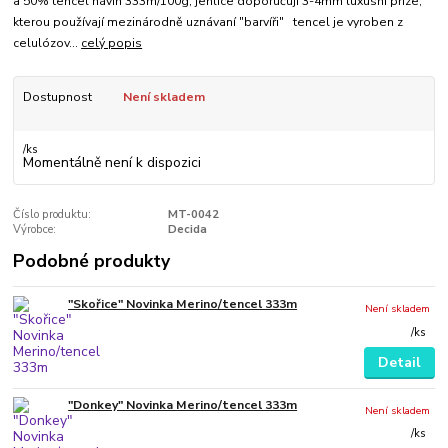
a 50% tencel návin 333m/100g, jehlice doporučuji 3-4mm luxusní příze,
kterou používají mezinárodně uznávaní "barvíři" tencel je vyroben z
celulózov...
celý popis
Dostupnost
Není skladem
/
ks
Momentálně není k dispozici
Číslo produktu:
MT-0042
Výrobce:
Decida
Podobné produkty
"Skořice" Novinka Merino/tencel 333m
Není skladem
/
ks
Detail
"Donkey" Novinka Merino/tencel 333m
Není skladem
/
ks