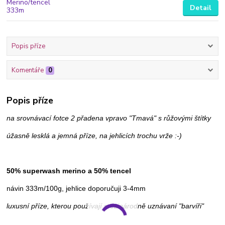
Detail
Popis příze
Komentáře
0
Popis příze
na srovnávací fotce 2 přadena vpravo "Tmavá" s růžovými štítky
úžasně lesklá a jemná příze, na jehlicích trochu vrže :-)
50% superwash merino a 50% tencel
návin 333m/100g, jehlice doporučuji 3-4mm
luxusní příze, kterou používají mezinárodně uznávaní "barvíři"