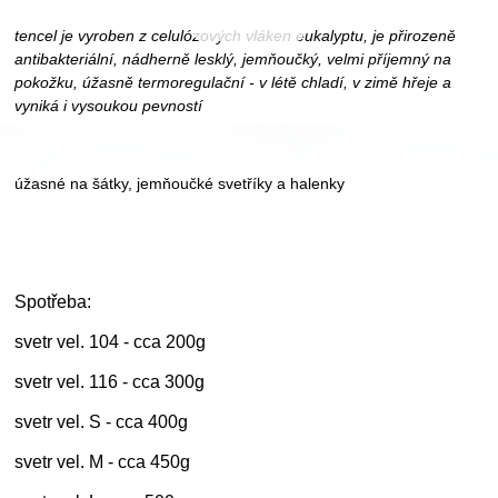
tencel je vyroben z celulózových vláken eukalyptu, je přirozeně
antibakteriální, nádherně lesklý, jemňoučký, velmi příjemný na
pokožku, úžasně termoregulační - v létě chladí, v zimě hřeje a
vyniká i vysoukou pevností
úžasné na šátky, jemňoučké svetříky a halenky
Spotřeba:
svetr vel. 104 - cca 200g
svetr vel. 116 - cca 300g
svetr vel. S - cca 400g
svetr vel. M - cca 450g