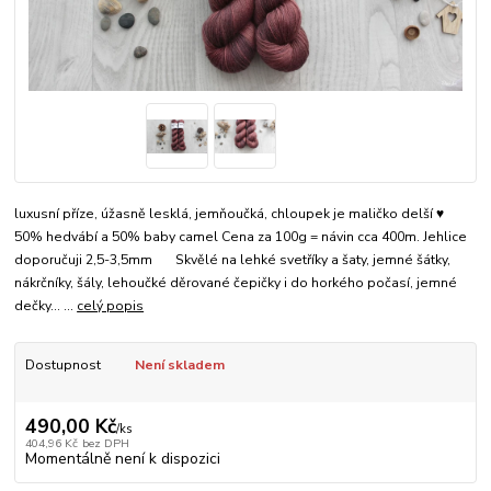
luxusní příze, úžasně lesklá, jemňoučká, chloupek je maličko delší ♥
50% hedvábí a 50% baby camel Cena za 100g = návin cca 400m. Jehlice
doporučuji 2,5-3,5mm Skvělé na lehké svetříky a šaty, jemné šátky,
nákrčníky, šály, lehoučké děrované čepičky i do horkého počasí, jemné
dečky... ...
celý popis
Dostupnost
Není skladem
490,00 Kč
/
ks
404,96 Kč
bez DPH
Momentálně není k dispozici