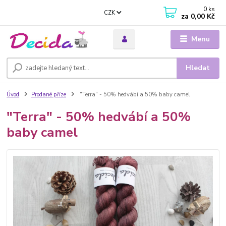
0
ks
CZK
za
0,00 Kč
Menu
Hledat
Úvod
Prodané příze
"Terra" - 50% hedvábí a 50% baby camel
"Terra" - 50% hedvábí a 50%
baby camel