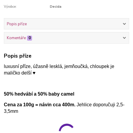
Výrobce:
Decida
Popis příze
Komentáře
0
Popis příze
luxusní příze,
úžasně lesklá, jemňoučká, chloupek je
maličko delší ♥
50% hedvábí a 50% baby camel
Cena za 100g = návin cca 400m.
Jehlice doporučuji 2,5-
3,5mm