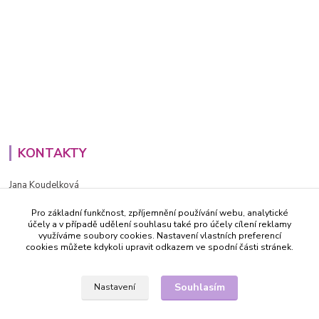
KONTAKTY
Jana Koudelková
+420734186543
Pro základní funkčnost, zpříjemnění používání webu, analytické
PO - PÁ (8-16h)
účely a v případě udělení souhlasu také pro účely cílení reklamy
využíváme soubory cookies. Nastavení vlastních preferencí
info@decida.cz
cookies můžete kdykoli upravit odkazem ve spodní části stránek.
Souhlasím
Nastavení