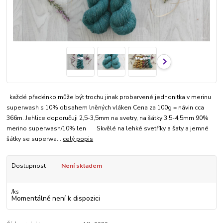
každé přadénko může být trochu jinak probarvené jednonitka v merinu
superwash s 10% obsahem lněných vláken Cena za 100g = návin cca
366m. Jehlice doporučuji 2,5-3,5mm na svetry, na šátky 3,5-4,5mm 90%
merino superwash/10% len Skvělé na lehké svetříky a šaty a jemné
šátky se superwa...
celý popis
Dostupnost
Není skladem
/
ks
Momentálně není k dispozici