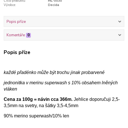
Číslo produktu:
ML-0030
Výrobce:
Decida
Popis příze
Komentáře
0
Popis příze
každé přadénko může být trochu jinak probarvené
jednonitka v merinu superwash s 10% obsahem lněných
vláken
Cena za 100g = návin cca 366m.
Jehlice doporučuji 2,5-
3,5mm na svetry, na šátky 3,5-4,5mm
90% merino superwash/10% len