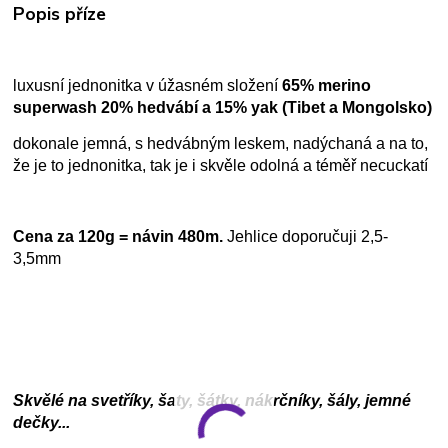
Popis příze
luxusní jednonitka v úžasném složení
65% merino
superwash 20% hedvábí a 15% yak (Tibet a Mongolsko)
dokonale jemná, s hedvábným leskem, nadýchaná a na to,
že je to jednonitka, tak je i skvěle odolná a téměř necuckatí
Cena za 120g = návin 480m.
Jehlice doporučuji 2,5-
3,5mm
Skvělé na svetříky, šaty, šátky, nákrčníky, šály, jemné
dečky...