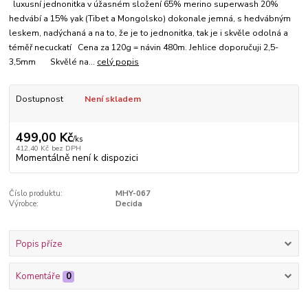
luxusní jednonitka v úžasném složení 65% merino superwash 20%
hedvábí a 15% yak (Tibet a Mongolsko) dokonale jemná, s hedvábným
leskem, nadýchaná a na to, že je to jednonitka, tak je i skvěle odolná a
téměř necuckatí Cena za 120g = návin 480m. Jehlice doporučuji 2,5-
3,5mm Skvělé na...
celý popis
Dostupnost
Není skladem
499,00 Kč
/
ks
412,40 Kč
bez DPH
Momentálně není k dispozici
Číslo produktu:
MHY-067
Výrobce:
Decida
Popis příze
Komentáře
0