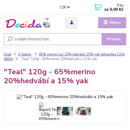
0
ks
CZK
za
0,00 Kč
Menu
Hledat
Úvod
S Yakem
65% merino sw/ 20% hedvábí/ 15% yak jednonitka 120g
480m
"Teal" 120g - 65%merino 20%hedvábí a 15% yak
"Teal" 120g - 65%merino
20%hedvábí a 15% yak