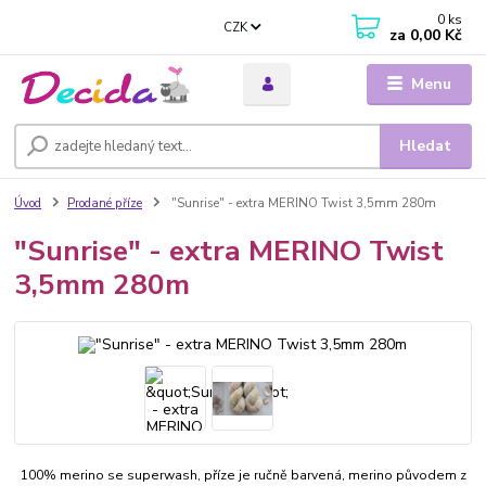
0
ks
CZK
za
0,00 Kč
Menu
Hledat
Úvod
Prodané příze
"Sunrise" - extra MERINO Twist 3,5mm 280m
"Sunrise" - extra MERINO Twist
3,5mm 280m
100% merino se superwash, příze je ručně barvená, merino původem z