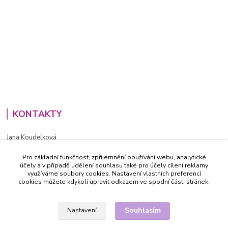
KONTAKTY
Jana Koudelková
+420734186543
Pro základní funkčnost, zpříjemnění používání webu, analytické
PO - PÁ (8-16h)
účely a v případě udělení souhlasu také pro účely cílení reklamy
využíváme soubory cookies. Nastavení vlastních preferencí
info@decida.cz
cookies můžete kdykoli upravit odkazem ve spodní části stránek.
Souhlasím
Nastavení