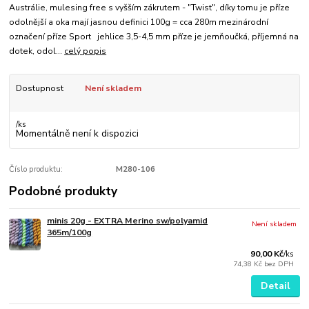
Austrálie, mulesing free s vyšším zákrutem - "Twist", díky tomu je příze
odolnější a oka mají jasnou definici 100g = cca 280m mezinárodní
označení příze Sport jehlice 3,5-4,5 mm příze je jemňoučká, příjemná na
dotek, odol...
celý popis
Dostupnost
Není skladem
/
ks
Momentálně není k dispozici
Číslo produktu:
M280-106
Podobné produkty
minis 20g - EXTRA Merino sw/polyamid
Není skladem
365m/100g
90,00 Kč
/
ks
74,38 Kč
bez DPH
Detail