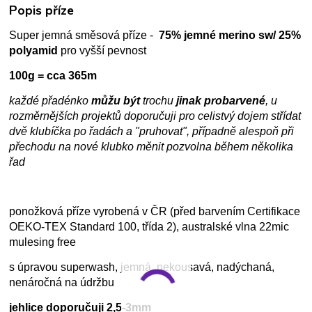
Popis příze
Super jemná směsová příze -
75% jemné merino sw/ 25%
polyamid
pro vyšší pevnost
100g = cca 365m
každé přadénko
můžu být
trochu
jinak probarvené
, u
rozměrnějších projektů doporučuji pro celistvý dojem střídat
dvě klubíčka po řadách a "pruhovat", případně alespoň při
přechodu na nové klubko měnit pozvolna během několika
řad
ponožková příze vyrobená v ČR (před barvením Certifikace
OEKO-TEX Standard 100, třída 2), australské vlna 22mic
mulesing free
s úpravou superwash, jemná, nekousavá, nadýchaná,
nenáročná na údržbu
jehlice doporučuji 2,5-3mm