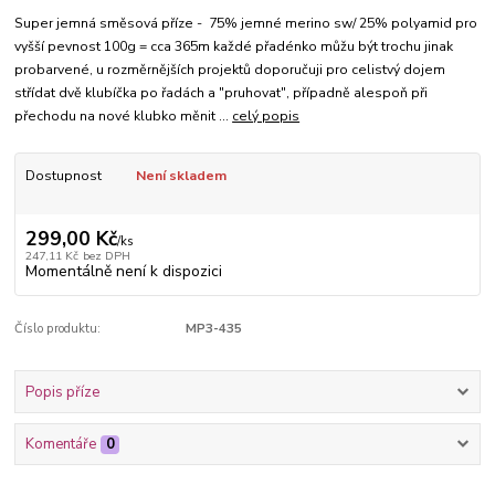
Super jemná směsová příze - 75% jemné merino sw/ 25% polyamid pro
vyšší pevnost 100g = cca 365m každé přadénko můžu být trochu jinak
probarvené, u rozměrnějších projektů doporučuji pro celistvý dojem
střídat dvě klubíčka po řadách a "pruhovat", případně alespoň při
přechodu na nové klubko měnit ...
celý popis
Dostupnost
Není skladem
299,00 Kč
/
ks
247,11 Kč
bez DPH
Momentálně není k dispozici
Číslo produktu:
MP3-435
Popis příze
Komentáře
0