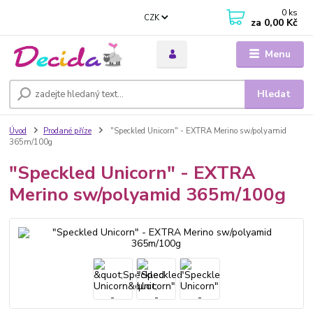
0
ks
CZK
za
0,00 Kč
Menu
Hledat
Úvod
Prodané příze
"Speckled Unicorn" - EXTRA Merino sw/polyamid
365m/100g
"Speckled Unicorn" - EXTRA
Merino sw/polyamid 365m/100g