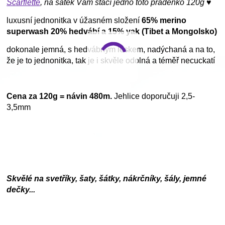
Scarflette
, na šátek Vám stačí jedno toto přadénko 120g ♥
luxusní jednonitka v úžasném složení
65% merino
superwash 20% hedvábí a 15% yak (Tibet a Mongolsko)
dokonale jemná, s hedvábným leskem, nadýchaná a na to,
že je to jednonitka, tak je i skvěle odolná a téměř necuckatí
Cena za 120g = návin 480m.
Jehlice doporučuji 2,5-
3,5mm
Skvělé na svetříky, šaty, šátky, nákrčníky, šály, jemné
dečky...