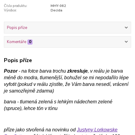
Číslo produktu:
MHY-062
Výrobce:
Decida
Popis příze
Komentáře
0
Popis příze
Pozor
- na fotce barva trochu
zkresluje
, v reálu je barva
méně do modra, tlumenější, bohužel se mi nepodařilo lépe
vyfotit (pokud v reálu zjistíte, že Vám barva nesedí, vrácení
je samozřejmě zdarma)
barva - tlumená zelená s lehkým nádechem zelené
(spruce), lehce tón v tónu
příze jako stvořená na novinku od
Justyny Lorkowske