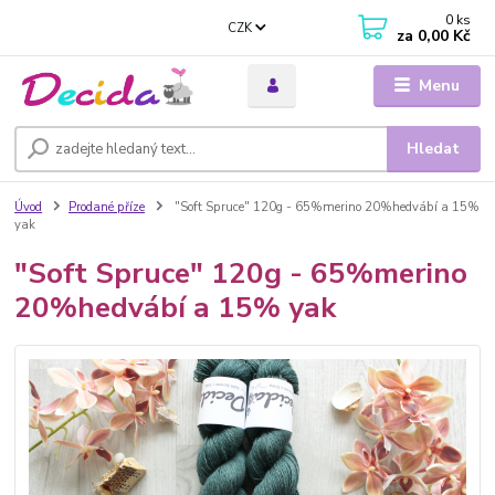
0
ks
CZK
za
0,00 Kč
Menu
Hledat
Úvod
Prodané příze
"Soft Spruce" 120g - 65%merino 20%hedvábí a 15%
yak
"Soft Spruce" 120g - 65%merino
20%hedvábí a 15% yak