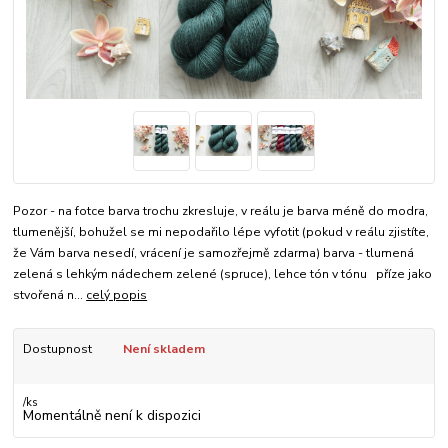
Pozor - na fotce barva trochu zkresluje, v reálu je barva méně do modra,
tlumenější, bohužel se mi nepodařilo lépe vyfotit (pokud v reálu zjistíte,
že Vám barva nesedí, vrácení je samozřejmě zdarma) barva - tlumená
zelená s lehkým nádechem zelené (spruce), lehce tón v tónu příze jako
stvořená n...
celý popis
Dostupnost
Není skladem
/
ks
Momentálně není k dispozici